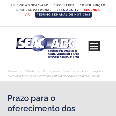
FILIE-SE AO SEAC-ABC
CIRCULARES
CONTRIBUIÇÃO
SINDICAL PATRONAL
SEAC ABC TV
SEGUNDA
VIA
RESUMO SEMANAL DE NOTÍCIAS
Home
>
TRT-MG
>
Prazo para o oferecimento dos embargos à
execução tem início a partir da juntada do seguro garantia judicial
Prazo para o
oferecimento dos