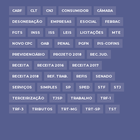
CARF
CLT
CNJ
CONSUMIDOR
CÂMARA
DESONERAÇÃO
EMPRESAS
ESOCIAL
FEBRAC
FGTS
INSS
ISS
LEIS
LICITAÇÕES
MTE
NOVO CPC
OAB
PENAL
PGFN
PIS-COFINS
PREVIDENCIÁRIO
PROJETO 2018
REC. JUD.
RECEITA
RECEITA 2016
RECEITA 2017
RECEITA 2018
REF. TRAB.
REFIS
SENADO
SERVIÇOS
SIMPLES
SP
SPED
STF
STJ
TERCEIRIZAÇÃO
TJSP
TRABALHO
TRF-1
TRF-3
TRIBUTOS
TRT-MG
TRT-SP
TST