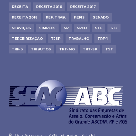
RECEITA
RECEITA 2016
RECEITA 2017
RECEITA 2018
REF. TRAB.
REFIS
SENADO
SERVIÇOS
SIMPLES
SP
SPED
STF
STJ
TERCEIRIZAÇÃO
TJSP
TRABALHO
TRF-1
TRF-3
TRIBUTOS
TRT-MG
TRT-SP
TST
Rua Amazonas, 439 - 5º andar - Sala 51