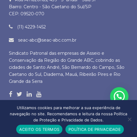
Bairro: Centro - São Caetano do Sul/SP
CEP: 09520-070
(11) 4229-1452
seac-abc@seac-abc.com.br
Sindicato Patronal das empresas de Asseio e
Conservação da Região do Grande ABC, cobrindo as
cidades de Santo André, São Bernardo do Campo, São
Caetano do Sul, Diadema, Mauá, Ribeirão Pires e Rio
Grande da Serra
Utilizamos cookies para melhorar a sua experiência de
navegação no site. Recomendamos e leitura da nossa Política
de Proteção e Privacidade de Dados.
Copyright © 2026 SEAC ABC - Todos os direitos autorais reservados
ACEITO OS TERMOS
POLÍTICA DE PRIVACIDADE
by
BLD DO BRASIL SERVIÇOS DE INTERNET LTDA.