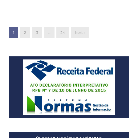
1
2
3
…
24
Next ›