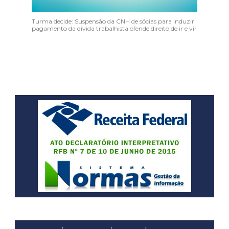
Turma decide: Suspensão da CNH de sócias para induzir
pagamento da dívida trabalhista ofende direito de ir e vir