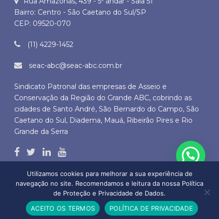
Rua Amazonas, 439 - 5º andar - Sala 51
Bairro: Centro - São Caetano do Sul/SP
CEP: 09520-070
(11) 4229-1452
seac-abc@seac-abc.com.br
Sindicato Patronal das empresas de Asseio e
Conservação da Região do Grande ABC, cobrindo as
cidades de Santo André, São Bernardo do Campo, São
Caetano do Sul, Diadema, Mauá, Ribeirão Pires e Rio
Grande da Serra
Utilizamos cookies para melhorar a sua experiência de
navegação no site. Recomendamos e leitura da nossa Política
de Proteção e Privacidade de Dados.
Copyright © 2026 SEAC ABC - Todos os direitos autorais reservados
ACEITO OS TERMOS
POLÍTICA DE PRIVACIDADE
by
BLD DO BRASIL SERVIÇOS DE INTERNET LTDA.