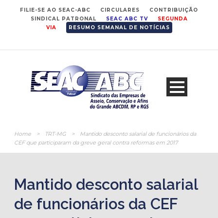
FILIE-SE AO SEAC-ABC
CIRCULARES
CONTRIBUIÇÃO
SINDICAL PATRONAL
SEAC ABC TV
SEGUNDA
VIA
RESUMO SEMANAL DE NOTÍCIAS
Home
>
TRT-MG
>
Mantido desconto salarial de funcionários da
CEF que participaram da greve geral contra reformas em 2017
Mantido desconto salarial
de funcionários da CEF