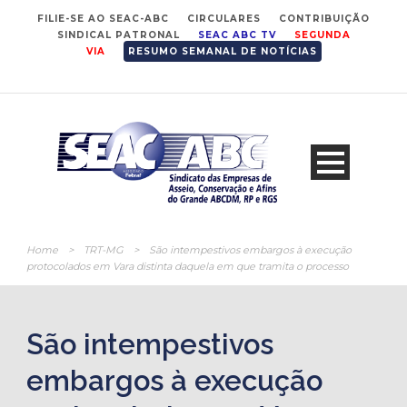
FILIE-SE AO SEAC-ABC
CIRCULARES
CONTRIBUIÇÃO
SINDICAL PATRONAL
SEAC ABC TV
SEGUNDA
VIA
RESUMO SEMANAL DE NOTÍCIAS
Home
>
TRT-MG
>
São intempestivos embargos à execução
protocolados em Vara distinta daquela em que tramita o processo
São intempestivos
embargos à execução