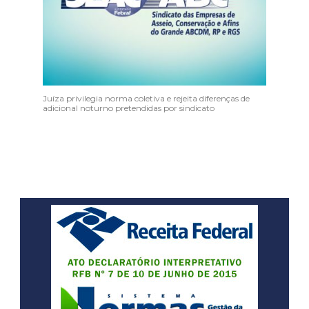
Juíza privilegia norma coletiva e rejeita diferenças de
adicional noturno pretendidas por sindicato