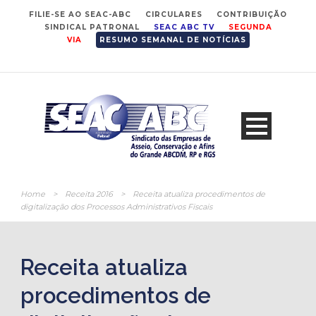
FILIE-SE AO SEAC-ABC
CIRCULARES
CONTRIBUIÇÃO
SINDICAL PATRONAL
SEAC ABC TV
SEGUNDA
VIA
RESUMO SEMANAL DE NOTÍCIAS
Home
>
Receita 2016
>
Receita atualiza procedimentos de
digitalização dos Processos Administrativos Fiscais
Receita atualiza
procedimentos de