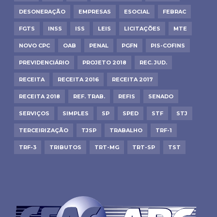
DESONERAÇÃO
EMPRESAS
ESOCIAL
FEBRAC
FGTS
INSS
ISS
LEIS
LICITAÇÕES
MTE
NOVO CPC
OAB
PENAL
PGFN
PIS-COFINS
PREVIDENCIÁRIO
PROJETO 2018
REC. JUD.
RECEITA
RECEITA 2016
RECEITA 2017
RECEITA 2018
REF. TRAB.
REFIS
SENADO
SERVIÇOS
SIMPLES
SP
SPED
STF
STJ
TERCEIRIZAÇÃO
TJSP
TRABALHO
TRF-1
TRF-3
TRIBUTOS
TRT-MG
TRT-SP
TST