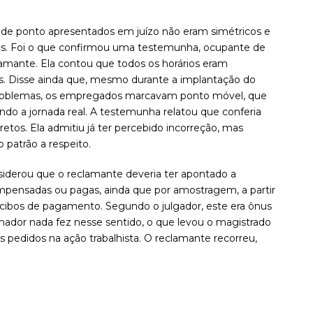
 de ponto apresentados em juízo não eram simétricos e
dos. Foi o que confirmou uma testemunha, ocupante de
amante. Ela contou que todos os horários eram
los. Disse ainda que, mesmo durante a implantação do
problemas, os empregados marcavam ponto móvel, que
do a jornada real. A testemunha relatou que conferia
tos. Ela admitiu já ter percebido incorreção, mas
 patrão a respeito.
siderou que o reclamante deveria ter apontado a
ompensadas ou pagas, ainda que por amostragem, a partir
recibos de pagamento. Segundo o julgador, este era ônus
hador nada fez nesse sentido, o que levou o magistrado
os pedidos na ação trabalhista. O reclamante recorreu,