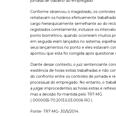
jornada de trabalho do empregado.
Conforme observou o magistrado, os controles
retratavam os horários efetivamente trabalha
cargo hierarquicamente semelhante ao do recl
registrados corretamente, inclusive os interva
ponto biométrico, quando ocorreram muitos 
em seguida eram lançados no sistema, espelhan
seus lançamentos no ponto e eles estavam corre
apontou que esta foi corrigida após questionar o
Diante desse contexto, o juiz sentenciante con
existência de horas extras trabalhadas e não c
do confronto entre os controles de jornada e 
processual do empregado. No entanto, o trabal
a julgar improcedentes as horas extras e reflex
mas a decisão foi mantida pelo TRT-MG.
( 0000055-70.2013.5.03.0006 RO )
Fonte- TRT-MG- 30/5/2014.