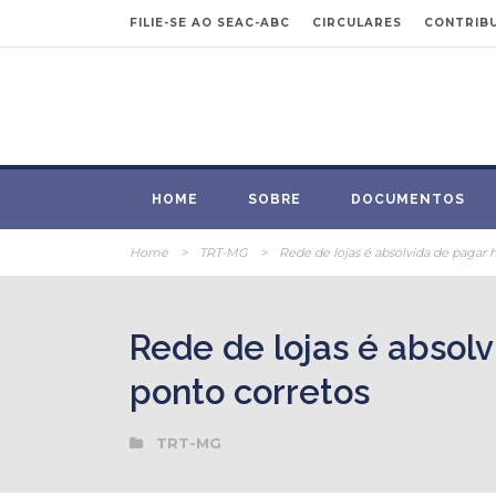
FILIE-SE AO SEAC-ABC
CIRCULARES
CONTRIBU
HOME
SOBRE
DOCUMENTOS
Home
>
TRT-MG
>
Rede de lojas é absolvida de pagar h
Rede de lojas é absolv
ponto corretos
TRT-MG