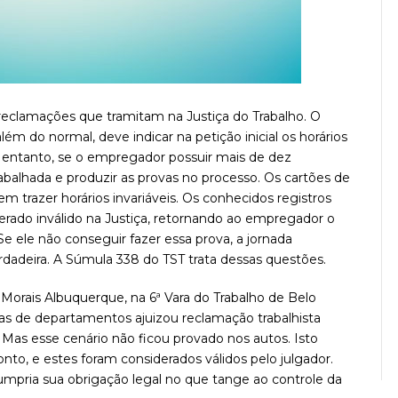
reclamações que tramitam na Justiça do Trabalho. O
m do normal, deve indicar na petição inicial os horários
 entanto, se o empregador possuir mais de dez
abalhada e produzir as provas no processo. Os cartões de
trazer horários invariáveis. Os conhecidos registros
derado inválido na Justiça, retornando ao empregador o
e ele não conseguir fazer essa prova, a jornada
rdadeira. A Súmula 338 do TST trata dessas questões.
Morais Albuquerque, na 6ª Vara do Trabalho de Belo
as de departamentos ajuizou reclamação trabalhista
 Mas esse cenário não ficou provado nos autos. Isto
to, e estes foram considerados válidos pelo julgador.
 cumpria sua obrigação legal no que tange ao controle da