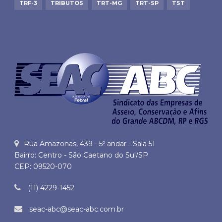
TRF-3
TRIBUTOS
TRT-MG
TRT-SP
TST
Rua Amazonas, 439 - 5º andar - Sala 51
Bairro: Centro - São Caetano do Sul/SP
CEP: 09520-070
(11) 4229-1452
seac-abc@seac-abc.com.br