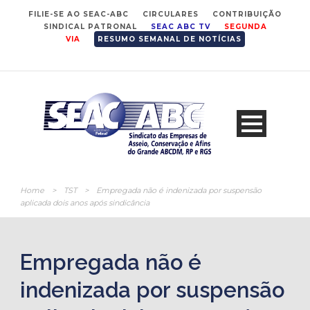
FILIE-SE AO SEAC-ABC
CIRCULARES
CONTRIBUIÇÃO
SINDICAL PATRONAL
SEAC ABC TV
SEGUNDA
VIA
RESUMO SEMANAL DE NOTÍCIAS
Home
>
TST
>
Empregada não é indenizada por suspensão
aplicada dois anos após sindicância
Empregada não é
indenizada por suspensão