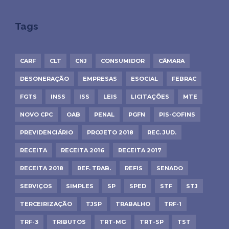
Tags
CARF
CLT
CNJ
CONSUMIDOR
CÂMARA
DESONERAÇÃO
EMPRESAS
ESOCIAL
FEBRAC
FGTS
INSS
ISS
LEIS
LICITAÇÕES
MTE
NOVO CPC
OAB
PENAL
PGFN
PIS-COFINS
PREVIDENCIÁRIO
PROJETO 2018
REC. JUD.
RECEITA
RECEITA 2016
RECEITA 2017
RECEITA 2018
REF. TRAB.
REFIS
SENADO
SERVIÇOS
SIMPLES
SP
SPED
STF
STJ
TERCEIRIZAÇÃO
TJSP
TRABALHO
TRF-1
TRF-3
TRIBUTOS
TRT-MG
TRT-SP
TST