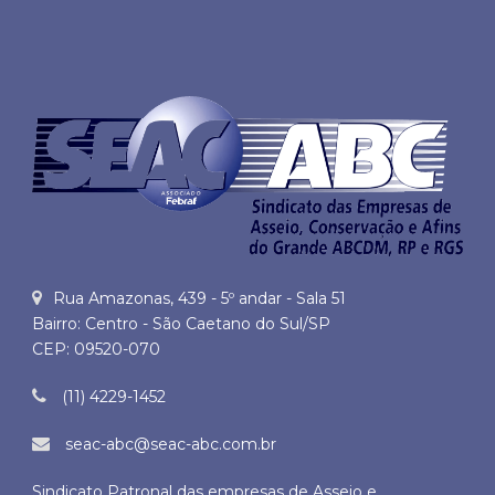
Rua Amazonas, 439 - 5º andar - Sala 51
Bairro: Centro - São Caetano do Sul/SP
CEP: 09520-070
(11) 4229-1452
seac-abc@seac-abc.com.br
Sindicato Patronal das empresas de Asseio e