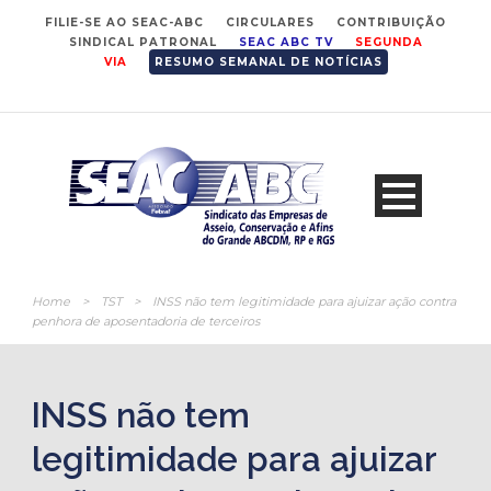
FILIE-SE AO SEAC-ABC
CIRCULARES
CONTRIBUIÇÃO
SINDICAL PATRONAL
SEAC ABC TV
SEGUNDA
VIA
RESUMO SEMANAL DE NOTÍCIAS
Home
>
TST
>
INSS não tem legitimidade para ajuizar ação contra
penhora de aposentadoria de terceiros
INSS não tem
legitimidade para ajuizar