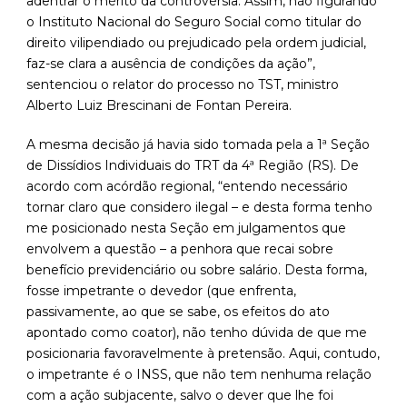
adentrar o mérito da controvérsia. Assim, não figurando
o Instituto Nacional do Seguro Social como titular do
direito vilipendiado ou prejudicado pela ordem judicial,
faz-se clara a ausência de condições da ação”,
sentenciou o relator do processo no TST, ministro
Alberto Luiz Brescinani de Fontan Pereira.
A mesma decisão já havia sido tomada pela a 1ª Seção
de Dissídios Individuais do TRT da 4ª Região (RS). De
acordo com acórdão regional, “entendo necessário
tornar claro que considero ilegal – e desta forma tenho
me posicionado nesta Seção em julgamentos que
envolvem a questão – a penhora que recai sobre
benefício previdenciário ou sobre salário. Desta forma,
fosse impetrante o devedor (que enfrenta,
passivamente, ao que se sabe, os efeitos do ato
apontado como coator), não tenho dúvida de que me
posicionaria favoravelmente à pretensão. Aqui, contudo,
o impetrante é o INSS, que não tem nenhuma relação
com a ação subjacente, salvo o dever que lhe foi