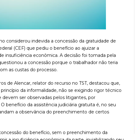
lho considerou indevida a concessão da gratuidade de
eral (CEF) que pediu o benefício ao ajuizar a
e insuficiência econômica. A decisão foi tomada pela
questionou a concessão porque o trabalhador não teria
com as custas do processo.
 de Alencar, relator do recurso no TST, destacou que,
princípio da informalidade, não se exigindo rigor técnico
e devem ser observadas pelos litigantes, por
 benefício da assistência judiciária gratuita é, no seu
andam a observância do preenchimento de certos
 concessão do benefício, sem o preenchimento da
mir a insuficiência econômica da parte, inviabilizando seu