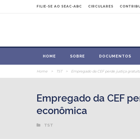
FILIE-SE AO SEAC-ABC
CIRCULARES
CONTRIBU
HOME
SOBRE
DOCUMENTOS
Home
>
TST
>
Empregado da CEF perde justiça gratuita
Empregado da CEF perde
econômica
TST