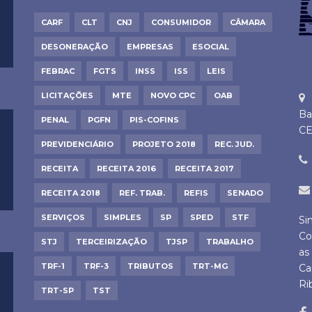
CARF
CLT
CNJ
CONSUMIDOR
CÂMARA
DESONERAÇÃO
EMPRESAS
ESOCIAL
FEBRAC
FGTS
INSS
ISS
LEIS
LICITAÇÕES
MTE
NOVO CPC
OAB
Ba
PENAL
PGFN
PIS-COFINS
CE
PREVIDENCIÁRIO
PROJETO 2018
REC. JUD.
RECEITA
RECEITA 2016
RECEITA 2017
RECEITA 2018
REF. TRAB.
REFIS
SENADO
SERVIÇOS
SIMPLES
SP
SPED
STF
Si
Co
STJ
TERCEIRIZAÇÃO
TJSP
TRABALHO
as
TRF-1
TRF-3
TRIBUTOS
TRT-MG
Ca
Ri
TRT-SP
TST