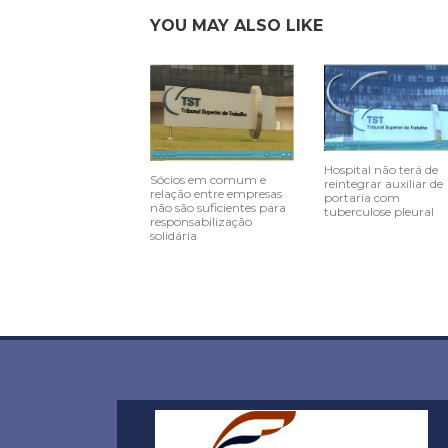
YOU MAY ALSO LIKE
Hospital não terá de
Sócios em comum e
reintegrar auxiliar de
relação entre empresas
portaria com
não são suficientes para
tuberculose pleural
responsabilização
solidária