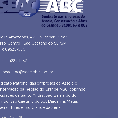
Rua Amazonas, 439 - 5º andar - Sala 51
irro: Centro - São Caetano do Sul/SP
P: 09520-070
(11) 4229-1452
seac-abc@seac-abc.com.br
ndicato Patronal das empresas de Asseio e
nservação da Região do Grande ABC, cobrindo
 cidades de Santo André, São Bernardo do
mpo, São Caetano do Sul, Diadema, Mauá,
beirão Pires e Rio Grande da Serra