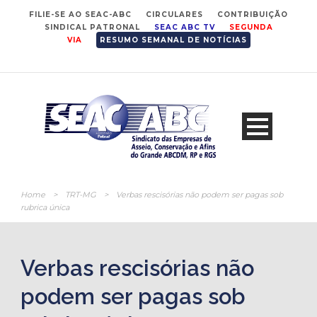
FILIE-SE AO SEAC-ABC
CIRCULARES
CONTRIBUIÇÃO
SINDICAL PATRONAL
SEAC ABC TV
SEGUNDA
VIA
RESUMO SEMANAL DE NOTÍCIAS
Home
>
TRT-MG
>
Verbas rescisórias não podem ser pagas sob
rubrica única
Verbas rescisórias não
podem ser pagas sob