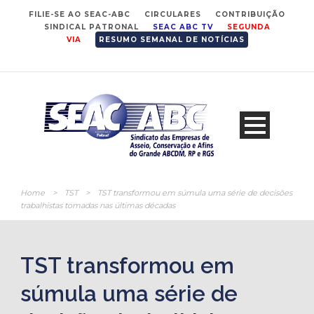
FILIE-SE AO SEAC-ABC
CIRCULARES
CONTRIBUIÇÃO
SINDICAL PATRONAL
SEAC ABC TV
SEGUNDA
VIA
RESUMO SEMANAL DE NOTÍCIAS
Home
>
TST
>
TST transformou em súmula uma série de decisões
trabalhistas tomadas nas últimas décadas
TST transformou em
súmula uma série de