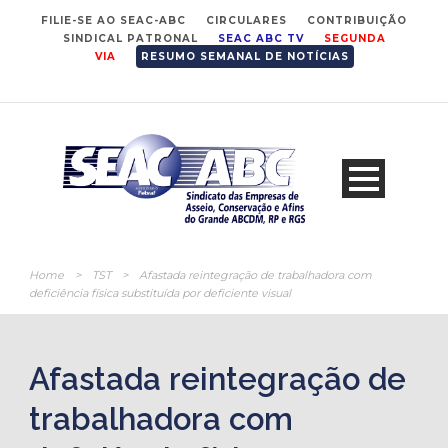
FILIE-SE AO SEAC-ABC
CIRCULARES
CONTRIBUIÇÃO
SINDICAL PATRONAL
SEAC ABC TV
SEGUNDA
VIA
RESUMO SEMANAL DE NOTÍCIAS
Home
>
TST
>
Afastada reintegração de trabalhadora com
deficiência física substituída por deficiente visual
Afastada reintegração de
trabalhadora com