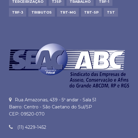
TERCEIRIZAÇÃO
TJSP
TRABALHO
TRF-1
TRF-3
TRIBUTOS
TRT-MG
TRT-SP
TST
Rua Amazonas, 439 - 5º andar - Sala 51
Bairro: Centro - São Caetano do Sul/SP
CEP: 09520-070
(11) 4229-1452