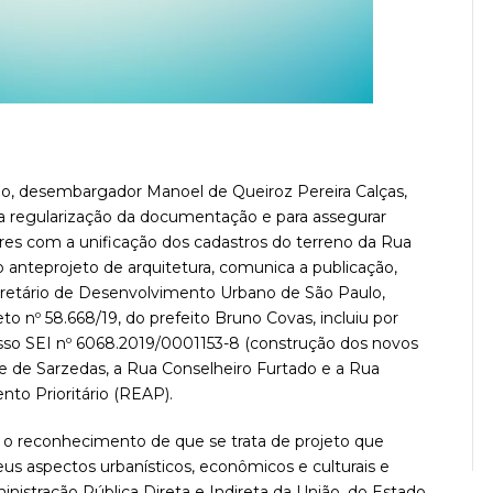
ulo, desembargador Manoel de Queiroz Pereira Calças,
 a regularização da documentação e para assegurar
res com a unificação dos cadastros do terreno da Rua
 anteprojeto de arquitetura, comunica a publicação,
ecretário de Desenvolvimento Urbano de São Paulo,
 nº 58.668/19, do prefeito Bruno Covas, incluiu por
cesso SEI nº 6068.2019/0001153-8 (construção dos novos
e de Sarzedas, a Rua Conselheiro Furtado e a Rua
to Prioritário (REAP).
a o reconhecimento de que se trata de projeto que
eus aspectos urbanísticos, econômicos e culturais e
ministração Pública Direta e Indireta da União, do Estado