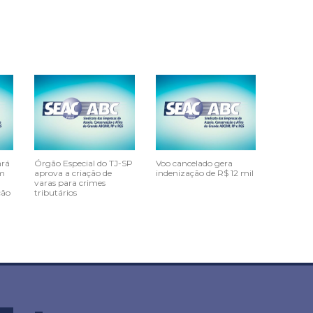
ará
Órgão Especial do TJ-SP
Voo cancelado gera
em
aprova a criação de
indenização de R$ 12 mil
varas para crimes
ção
tributários