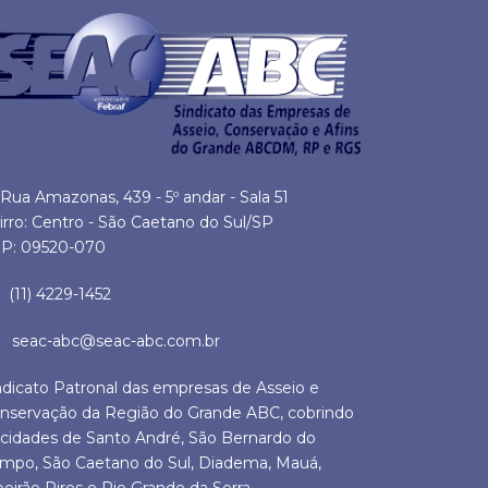
Rua Amazonas, 439 - 5º andar - Sala 51
irro: Centro - São Caetano do Sul/SP
P: 09520-070
(11) 4229-1452
seac-abc@seac-abc.com.br
ndicato Patronal das empresas de Asseio e
nservação da Região do Grande ABC, cobrindo
 cidades de Santo André, São Bernardo do
mpo, São Caetano do Sul, Diadema, Mauá,
beirão Pires e Rio Grande da Serra