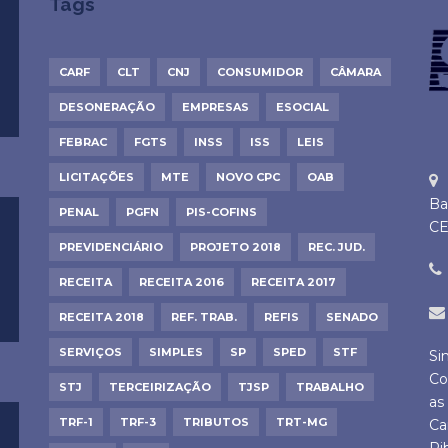
Tags
CARF
CLT
CNJ
CONSUMIDOR
CÂMARA
DESONERAÇÃO
EMPRESAS
ESOCIAL
FEBRAC
FGTS
INSS
ISS
LEIS
LICITAÇÕES
MTE
NOVO CPC
OAB
Ba
PENAL
PGFN
PIS-COFINS
CE
PREVIDENCIÁRIO
PROJETO 2018
REC. JUD.
RECEITA
RECEITA 2016
RECEITA 2017
RECEITA 2018
REF. TRAB.
REFIS
SENADO
SERVIÇOS
SIMPLES
SP
SPED
STF
Si
Co
STJ
TERCEIRIZAÇÃO
TJSP
TRABALHO
as
TRF-1
TRF-3
TRIBUTOS
TRT-MG
Ca
Ri