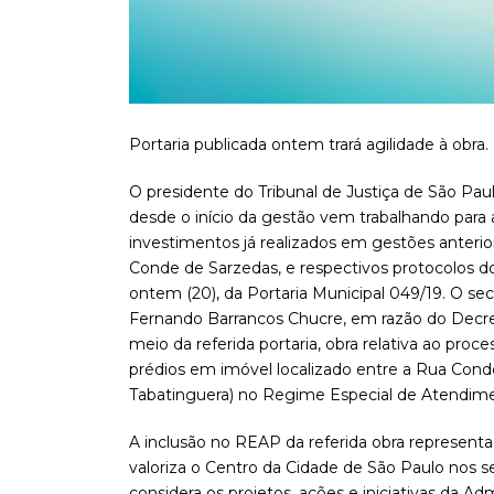
Portaria publicada ontem trará agilidade à obra.
O presidente do Tribunal de Justiça de São Pa
desde o início da gestão vem trabalhando para
investimentos já realizados em gestões anterio
Conde de Sarzedas, e respectivos protocolos do
ontem (20), da Portaria Municipal 049/19. O s
Fernando Barrancos Chucre, em razão do Decreto
meio da referida portaria, obra relativa ao pro
prédios em imóvel localizado entre a Rua Cond
Tabatinguera) no Regime Especial de Atendimen
A inclusão no REAP da referida obra represent
valoriza o Centro da Cidade de São Paulo nos s
considera os projetos, ações e iniciativas da Ad