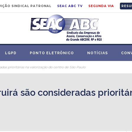
IÇÃO SINDICAL PATRONAL
SEAC ABC TV
SEGUNDA VIA
RESU
LGPD
PONTO ELETRÔNICO
NOTÍCIAS
CON
adas prioritárias na valorização do centro de São Paulo
uirá são consideradas prioritá