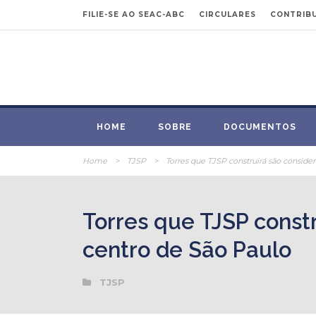
FILIE-SE AO SEAC-ABC
CIRCULARES
CONTRIBU
HOME
SOBRE
DOCUMENTOS
Home
>
TJSP
>
Torres que TJSP construirá são consider
Torres que TJSP constr
centro de São Paulo
TJSP