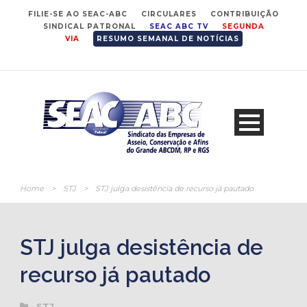
FILIE-SE AO SEAC-ABC
CIRCULARES
CONTRIBUIÇÃO
SINDICAL PATRONAL
SEAC ABC TV
SEGUNDA
VIA
RESUMO SEMANAL DE NOTÍCIAS
Home
>
STJ
>
STJ julga desistência de recurso já pautado
STJ julga desistência de
recurso já pautado
STJ