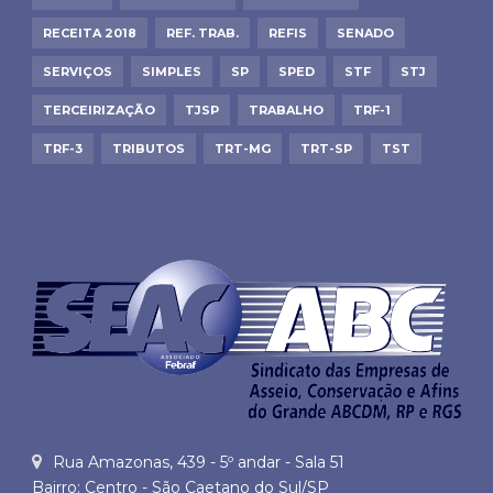
RECEITA 2018
REF. TRAB.
REFIS
SENADO
SERVIÇOS
SIMPLES
SP
SPED
STF
STJ
TERCEIRIZAÇÃO
TJSP
TRABALHO
TRF-1
TRF-3
TRIBUTOS
TRT-MG
TRT-SP
TST
Rua Amazonas, 439 - 5º andar - Sala 51
Bairro: Centro - São Caetano do Sul/SP