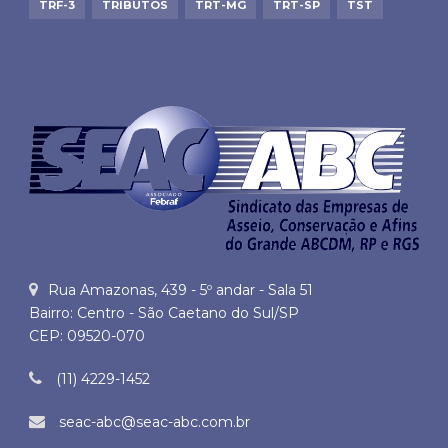
TRF-3
TRIBUTOS
TRT-MG
TRT-SP
TST
Rua Amazonas, 439 - 5º andar - Sala 51
Bairro: Centro - São Caetano do Sul/SP
CEP: 09520-070
(11) 4229-1452
seac-abc@seac-abc.com.br