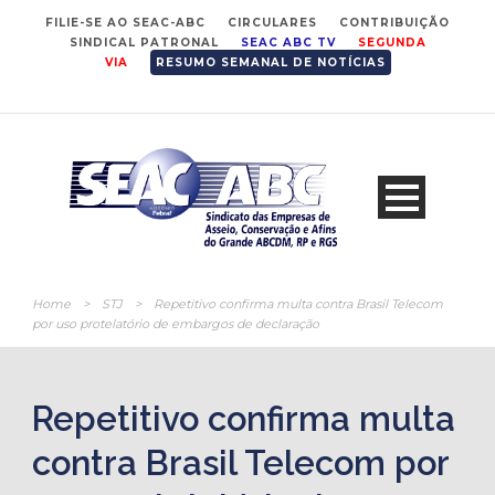
FILIE-SE AO SEAC-ABC
CIRCULARES
CONTRIBUIÇÃO
SINDICAL PATRONAL
SEAC ABC TV
SEGUNDA
VIA
RESUMO SEMANAL DE NOTÍCIAS
Home
>
STJ
>
Repetitivo confirma multa contra Brasil Telecom
por uso protelatório de embargos de declaração
Repetitivo confirma multa
contra Brasil Telecom por