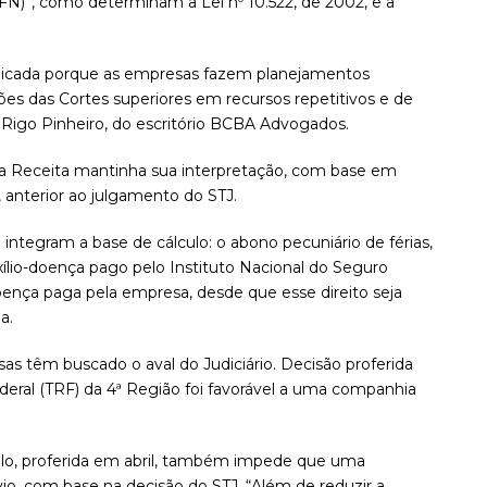
FN)”, como determinam a Lei nº 10.522, de 2002, e a
icada porque as empresas fazem planejamentos
ões das Cortes superiores em recursos repetitivos e de
 Rigo Pinheiro, do escritório BCBA Advogados.
 a Receita mantinha sua interpretação, com base em
a, anterior ao julgamento do STJ.
integram a base de cálculo: o abono pecuniário de férias,
xílio-doença pago pelo Instituto Nacional do Seguro
oença paga pela empresa, desde que esse direito seja
a.
s têm buscado o aval do Judiciário. Decisão proferida
deral (TRF) da 4ª Região foi favorável a uma companhia
ulo, proferida em abril, também impede que uma
io, com base na decisão do STJ. “Além de reduzir a