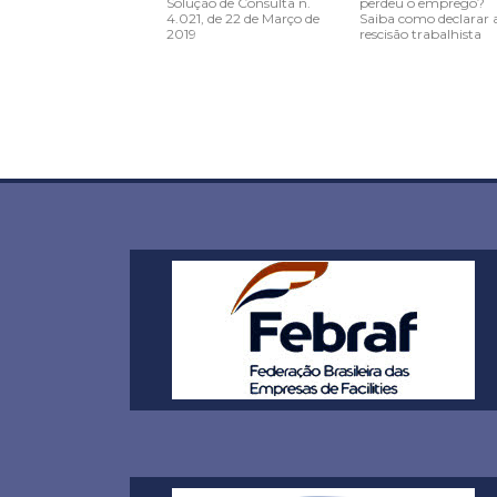
Solução de Consulta n.
perdeu o emprego?
4.021, de 22 de Março de
Saiba como declarar 
2019
rescisão trabalhista