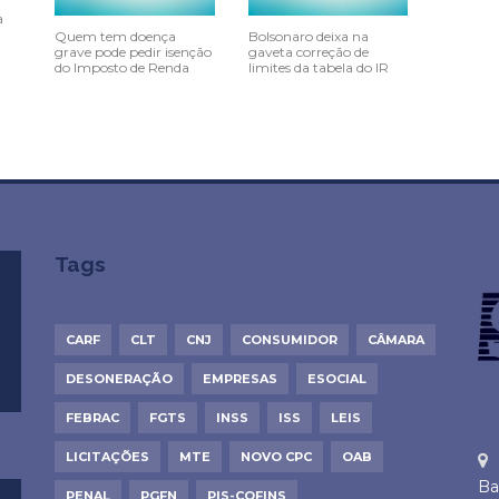
a
Quem tem doença
Bolsonaro deixa na
grave pode pedir isenção
gaveta correção de
do Imposto de Renda
limites da tabela do IR
Tags
CARF
CLT
CNJ
CONSUMIDOR
CÂMARA
DESONERAÇÃO
EMPRESAS
ESOCIAL
FEBRAC
FGTS
INSS
ISS
LEIS
LICITAÇÕES
MTE
NOVO CPC
OAB
Ba
PENAL
PGFN
PIS-COFINS