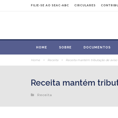
FILIE-SE AO SEAC-ABC
CIRCULARES
CONTRIBU
HOME
SOBRE
DOCUMENTOS
Home
>
Receita
>
Receita mantém tributação de aviso 
Receita mantém tribut
Receita