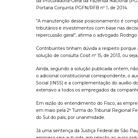
da Procuradoria-Geral da Fazenda Nacional (PG
Portaria Conjunta PGFN/RFB nº 1, de 2014.
“A manutenção desse posicionamento é compl
tributários e investimentos com base nas decis
repercussão geral”, afirma o advogado Rodrigo
Contribuintes tinham dúvida a respeito porque
solução de consulta Cosit nº 15, de 2013, ou sej
Ainda, segundo a solução publicada ontem, não 
o adicional constitucional correspondente, o au
Social (INSS) e a complementação do auxílio-d
extensivo a todos os empregados da companhi
Em razão do entendimento do Fisco, as empresa
em maio pela 2ª Turma do Tribunal Regional Fe
do Sul do país, por unanimidade.
Já uma sentença da Justiça Federal de São Pa
empresa seja autuada, em relação ao aviso prév