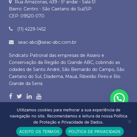
Rua Amazonas, 439 - 5º andar - Sala 51
Bairro: Centro - São Caetano do Sul/SP
CEP: 09520-070
(11) 4229-1452
seac-abc@seac-abc.com.br
Sindicato Patronal das empresas de Asseio e
Conservação da Região do Grande ABC, cobrindo as
cidades de Santo André, São Bernardo do Campo, São
Caetano do Sul, Diadema, Mauá, Ribeirão Pires e Rio
Grande da Serra
Utilizamos cookies para melhorar a sua experiência de
navegação no site. Recomendamos e leitura da nossa Política
de Proteção e Privacidade de Dados.
Copyright © 2026 SEAC ABC - Todos os direitos autorais reservados
ACEITO OS TERMOS
POLÍTICA DE PRIVACIDADE
by
BLD DO BRASIL SERVIÇOS DE INTERNET LTDA.