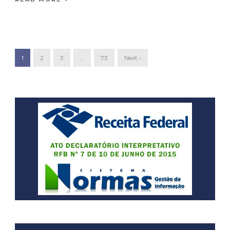
1
2
3
…
73
Next ›