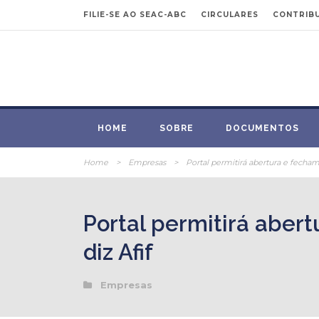
FILIE-SE AO SEAC-ABC
CIRCULARES
CONTRIBU
HOME
SOBRE
DOCUMENTOS
Home
>
Empresas
>
Portal permitirá abertura e fecham
Portal permitirá aber
diz Afif
Empresas