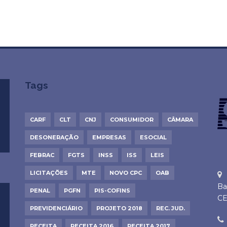
Tags
CARF
CLT
CNJ
CONSUMIDOR
CÂMARA
DESONERAÇÃO
EMPRESAS
ESOCIAL
FEBRAC
FGTS
INSS
ISS
LEIS
LICITAÇÕES
MTE
NOVO CPC
OAB
Ba
PENAL
PGFN
PIS-COFINS
CE
PREVIDENCIÁRIO
PROJETO 2018
REC. JUD.
RECEITA
RECEITA 2016
RECEITA 2017