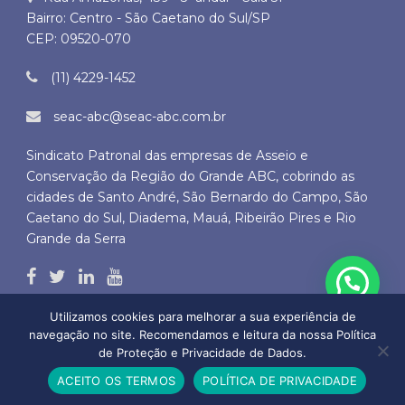
Bairro: Centro - São Caetano do Sul/SP
CEP: 09520-070
(11) 4229-1452
seac-abc@seac-abc.com.br
Sindicato Patronal das empresas de Asseio e
Conservação da Região do Grande ABC, cobrindo as
cidades de Santo André, São Bernardo do Campo, São
Caetano do Sul, Diadema, Mauá, Ribeirão Pires e Rio
Grande da Serra
Utilizamos cookies para melhorar a sua experiência de
navegação no site. Recomendamos e leitura da nossa Política
de Proteção e Privacidade de Dados.
Copyright © 2026 SEAC ABC - Todos os direitos autorais reservados
ACEITO OS TERMOS
POLÍTICA DE PRIVACIDADE
by
BLD DO BRASIL SERVIÇOS DE INTERNET LTDA.