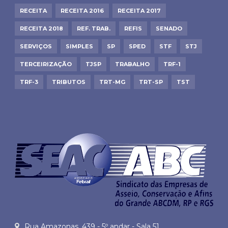
RECEITA
RECEITA 2016
RECEITA 2017
RECEITA 2018
REF. TRAB.
REFIS
SENADO
SERVIÇOS
SIMPLES
SP
SPED
STF
STJ
TERCEIRIZAÇÃO
TJSP
TRABALHO
TRF-1
TRF-3
TRIBUTOS
TRT-MG
TRT-SP
TST
Rua Amazonas, 439 - 5º andar - Sala 51