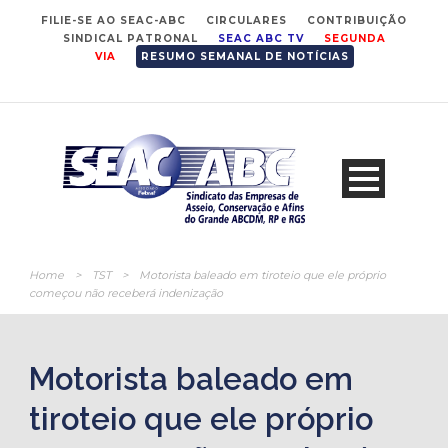
FILIE-SE AO SEAC-ABC
CIRCULARES
CONTRIBUIÇÃO
SINDICAL PATRONAL
SEAC ABC TV
SEGUNDA
VIA
RESUMO SEMANAL DE NOTÍCIAS
Home
>
TST
>
Motorista baleado em tiroteio que ele próprio
começou não receberá indenização
Motorista baleado em
tiroteio que ele próprio