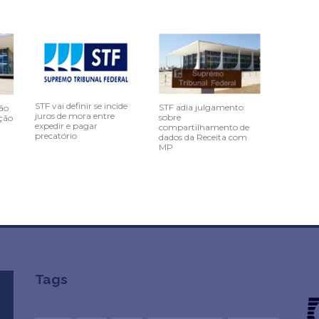
STF vai definir se incide
STF adia julgamento
ão
juros de mora entre
sobre
ção
expedir e pagar
compartilhamento de
precatório
dados da Receita com
MP
Tags