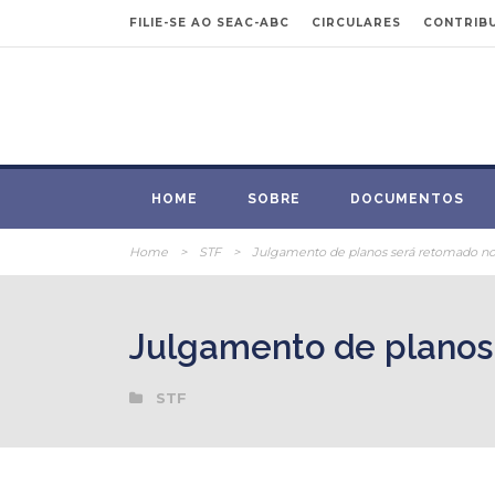
FILIE-SE AO SEAC-ABC
CIRCULARES
CONTRIBU
HOME
SOBRE
DOCUMENTOS
Home
>
STF
>
Julgamento de planos será retomado n
Julgamento de planos
STF