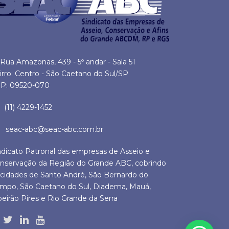
Rua Amazonas, 439 - 5º andar - Sala 51
irro: Centro - São Caetano do Sul/SP
P: 09520-070
(11) 4229-1452
seac-abc@seac-abc.com.br
ndicato Patronal das empresas de Asseio e
nservação da Região do Grande ABC, cobrindo
 cidades de Santo André, São Bernardo do
mpo, São Caetano do Sul, Diadema, Mauá,
beirão Pires e Rio Grande da Serra