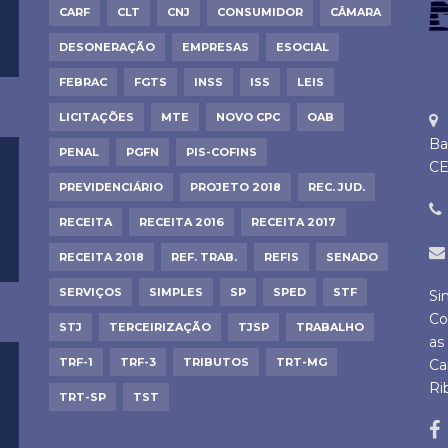
CARF
CLT
CNJ
CONSUMIDOR
CÂMARA
DESONERAÇÃO
EMPRESAS
ESOCIAL
FEBRAC
FGTS
INSS
ISS
LEIS
LICITAÇÕES
MTE
NOVO CPC
OAB
Ba
PENAL
PGFN
PIS-COFINS
CE
PREVIDENCIÁRIO
PROJETO 2018
REC. JUD.
RECEITA
RECEITA 2016
RECEITA 2017
RECEITA 2018
REF. TRAB.
REFIS
SENADO
SERVIÇOS
SIMPLES
SP
SPED
STF
Si
Co
STJ
TERCEIRIZAÇÃO
TJSP
TRABALHO
as
TRF-1
TRF-3
TRIBUTOS
TRT-MG
Ca
Ri
TRT-SP
TST