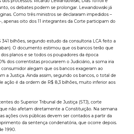
es dos processos: Ricardo Lewandowski, Dias Toffoli e
nto, os debates podem se prolongar. Lewandowski já
inas. Como três ministros se declararam impedidos –
, apenas oito dos 11 integrantes da Corte participam do
41 bilhões, segundo estudo da consultoria LCA feito a
braban). O documento estimou que os bancos terão que
e dos planos e se todos os poupadores da época
0% dos correntistas procurarem o Judiciário, a soma iria
do consumidor alegam que os bancos exageram ao
 a Justiça. Ainda assim, segundo os bancos, o total de
de ação é da ordem de R$ 8,3 bilhões, muito inferior aos
centes do Superior Tribunal de Justiça (STJ), corte
s que não afetam diretamente a Constituição. Na semana
as ações civis públicas devem ser contados a partir da
umprimento da sentença condenatória, que ocorre depois.
de 1990.