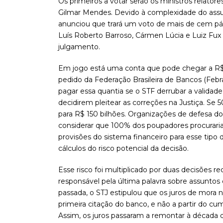
Os primeiros a votar serão os ministros relator
Gilmar Mendes. Devido à complexidade do assu
anunciou que trará um voto de mais de cem pág
Luís Roberto Barroso, Cármen Lúcia e Luiz Fux -
julgamento.
Em jogo está uma conta que pode chegar a R$ 3
pedido da Federação Brasileira de Bancos (Fe
pagar essa quantia se o STF derrubar a validad
decidirem pleitear as correções na Justiça. Se 5
para R$ 150 bilhões. Organizações de defesa 
considerar que 100% dos poupadores procurariam
provisões do sistema financeiro para esse tipo 
cálculos do risco potencial da decisão.
Esse risco foi multiplicado por duas decisões re
responsável pela última palavra sobre assunto
passada, o STJ estipulou que os juros de mora n
primeira citação do banco, e não a partir do c
Assim, os juros passaram a remontar à década 