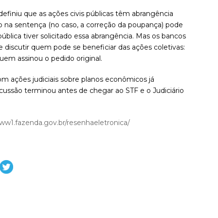
efiniu que as ações civis públicas têm abrangência
ido na sentença (no caso, a correção da poupança) pode
l pública tiver solicitado essa abrangência. Mas os bancos
 discutir quem pode se beneficiar das ações coletivas:
em assinou o pedido original.
om ações judiciais sobre planos econômicos já
cussão terminou antes de chegar ao STF e o Judiciário
www1.fazenda.gov.br/resenhaeletronica/