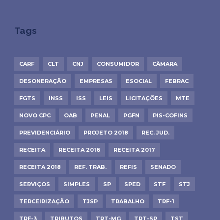
Tags
CARF
CLT
CNJ
CONSUMIDOR
CÂMARA
DESONERAÇÃO
EMPRESAS
ESOCIAL
FEBRAC
FGTS
INSS
ISS
LEIS
LICITAÇÕES
MTE
NOVO CPC
OAB
PENAL
PGFN
PIS-COFINS
PREVIDENCIÁRIO
PROJETO 2018
REC. JUD.
RECEITA
RECEITA 2016
RECEITA 2017
RECEITA 2018
REF. TRAB.
REFIS
SENADO
SERVIÇOS
SIMPLES
SP
SPED
STF
STJ
TERCEIRIZAÇÃO
TJSP
TRABALHO
TRF-1
TRF-3
TRIBUTOS
TRT-MG
TRT-SP
TST