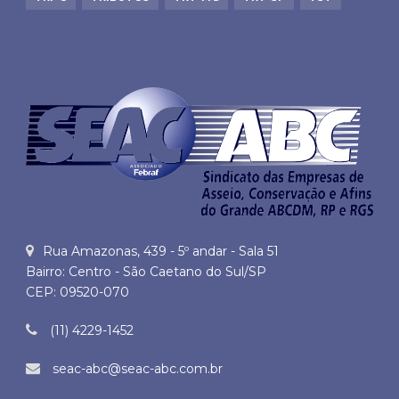
Rua Amazonas, 439 - 5º andar - Sala 51
Bairro: Centro - São Caetano do Sul/SP
CEP: 09520-070
(11) 4229-1452
seac-abc@seac-abc.com.br