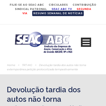
FILIE-SE AO SEAC-ABC
CIRCULARES
CONTRIBUIÇÃO
SINDICAL PATRONAL
SEAC ABC TV
SEGUNDA
VIA
RESUMO SEMANAL DE NOTÍCIAS
Home
>
TRT-MG
>
Devolução tardia dos autos não torna
extemporânea petição protocolizada tempestivamente
Devolução tardia dos
autos não torna