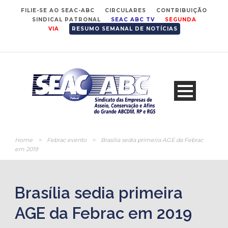
FILIE-SE AO SEAC-ABC
CIRCULARES
CONTRIBUIÇÃO
SINDICAL PATRONAL
SEAC ABC TV
SEGUNDA
VIA
RESUMO SEMANAL DE NOTÍCIAS
Home
>
Febrac evento
>
Brasília sedia primeira AGE da Febrac
em 2019
Brasília sedia primeira
AGE da Febrac em 2019