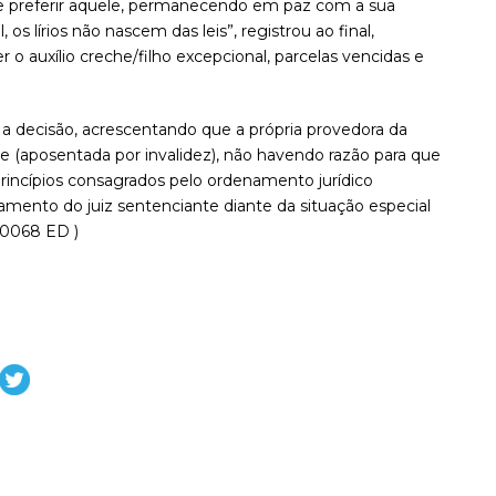
deve preferir aquele, permanecendo em paz com a sua
 os lírios não nascem das leis”, registrou ao final,
 o auxílio creche/filho excepcional, parcelas vencidas e
a decisão, acrescentando que a própria provedora da
de (aposentada por invalidez), não havendo razão para que
 princípios consagrados pelo ordenamento jurídico
amento do juiz sentenciante diante da situação especial
.0068 ED )