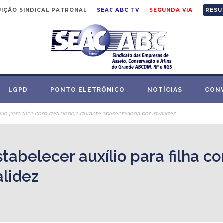
IÇÃO SINDICAL PATRONAL
SEAC ABC TV
SEGUNDA VIA
RESU
LGPD
PONTO ELETRÔNICO
NOTÍCIAS
CON
io para filha com deficiência durante aposentadoria por invalidez
abelecer auxílio para filha c
alidez