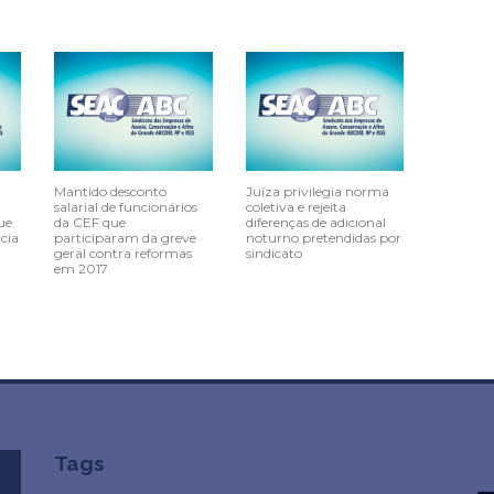
Mantido desconto
Juíza privilegia norma
salarial de funcionários
coletiva e rejeita
ue
da CEF que
diferenças de adicional
cia
participaram da greve
noturno pretendidas por
geral contra reformas
sindicato
em 2017
Tags