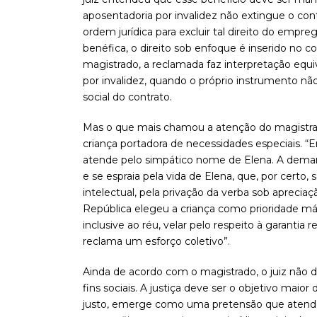
aposentadoria por invalidez não extingue o co
ordem jurídica para excluir tal direito do emp
benéfica, o direito sob enfoque é inserido no c
magistrado, a reclamada faz interpretação equi
por invalidez, quando o próprio instrumento n
social do contrato.
Mas o que mais chamou a atenção do magistrad
criança portadora de necessidades especiais. “E
atende pelo simpático nome de Elena. A demand
e se espraia pela vida de Elena, que, por certo,
intelectual, pela privação da verba sob aprecia
República elegeu a criança como prioridade máx
inclusive ao réu, velar pelo respeito à garantia 
reclama um esforço coletivo”.
Ainda de acordo com o magistrado, o juiz não de
fins sociais. A justiça deve ser o objetivo maior 
justo, emerge como uma pretensão que atende 