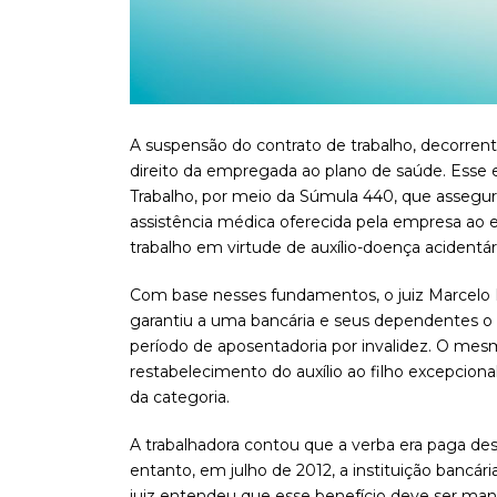
A suspensão do contrato de trabalho, decorrent
direito da empregada ao plano de saúde. Esse e
Trabalho, por meio da Súmula 440, que assegur
assistência médica oferecida pela empresa ao
trabalho em virtude de auxílio-doença acidentár
Com base nesses fundamentos, o juiz Marcelo P
garantiu a uma bancária e seus dependentes o 
período de aposentadoria por invalidez. O mesm
restabelecimento do auxílio ao filho excepcional
da categoria.
A trabalhadora contou que a verba era paga de
entanto, em julho de 2012, a instituição bancári
juiz entendeu que esse benefício deve ser ma