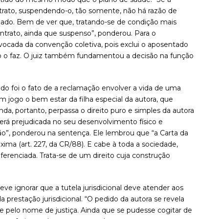
ntrato, suspendendo-o, tão somente, não há razão de
regado. Bem de ver que, tratando-se de condição mais
ontrato, ainda que suspenso”, ponderou. Para o
vocada da convenção coletiva, pois exclui o aposentado
ão o faz. O juiz também fundamentou a decisão na função
o foi o fato de a reclamação envolver a vida de uma
m jogo o bem estar da filha especial da autora, que
a, portanto, perpassa o direito puro e simples da autora
 será prejudicada no seu desenvolvimento físico e
ção”, ponderou na sentença. Ele lembrou que “a Carta da
ima (art. 227, da CR/88). E cabe à toda a sociedade,
referenciada. Trata-se de um direito cuja construção
ve ignorar que a tutela jurisdicional deve atender aos
da prestação jurisdicional. “O pedido da autora se revela
pelo nome de justiça. Ainda que se pudesse cogitar de