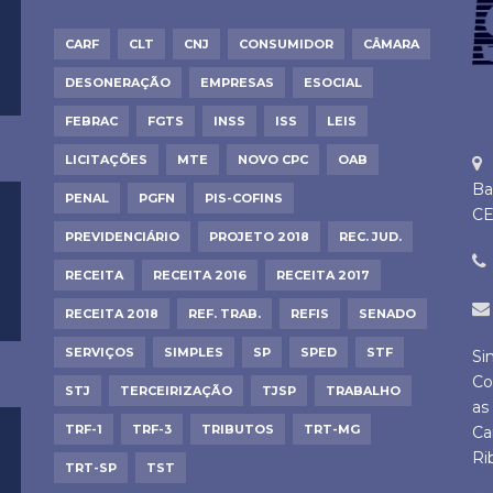
CARF
CLT
CNJ
CONSUMIDOR
CÂMARA
DESONERAÇÃO
EMPRESAS
ESOCIAL
FEBRAC
FGTS
INSS
ISS
LEIS
LICITAÇÕES
MTE
NOVO CPC
OAB
Ba
PENAL
PGFN
PIS-COFINS
CE
PREVIDENCIÁRIO
PROJETO 2018
REC. JUD.
RECEITA
RECEITA 2016
RECEITA 2017
RECEITA 2018
REF. TRAB.
REFIS
SENADO
SERVIÇOS
SIMPLES
SP
SPED
STF
Si
Co
STJ
TERCEIRIZAÇÃO
TJSP
TRABALHO
as
TRF-1
TRF-3
TRIBUTOS
TRT-MG
Ca
Ri
TRT-SP
TST