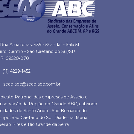
Rua Amazonas, 439 - 5º andar - Sala 51
irro: Centro - São Caetano do Sul/SP
P: 09520-070
(11) 4229-1452
seac-abc@seac-abc.com.br
ndicato Patronal das empresas de Asseio e
nservação da Região do Grande ABC, cobrindo
 cidades de Santo André, São Bernardo do
mpo, São Caetano do Sul, Diadema, Mauá,
beirão Pires e Rio Grande da Serra