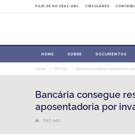
FILIE-SE AO SEAC-ABC
CIRCULARES
CONTRIBU
HOME
SOBRE
DOCUMENTOS
Home
>
TRT-MG
>
Bancária consegue restabelecer auxíl
Bancária consegue rest
aposentadoria por inv
TRT-MG