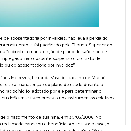
e de aposentadoria por invalidez, não leva à perda do
ntendimento já foi pacificado pelo Tribunal Superior do
ou “o direito à manutenção de plano de saúde ou de
 empregado, não obstante suspenso o contrato de
io ou de aposentadoria por invalidez”.
aes Menezes, titular da Vara do Trabalho de Muriaé,
direito à manutenção do plano de saúde durante o
o raciocínio foi adotado por ele para determinar o
 ou deficiente físico previsto nos instrumentos coletivos
sde o nascimento de sua filha, em 30/03/2006. No
a reclamada cancelou o benefício. Ao analisar o caso, o
ntido do mesmo modo que o plano de saúde. “Se a