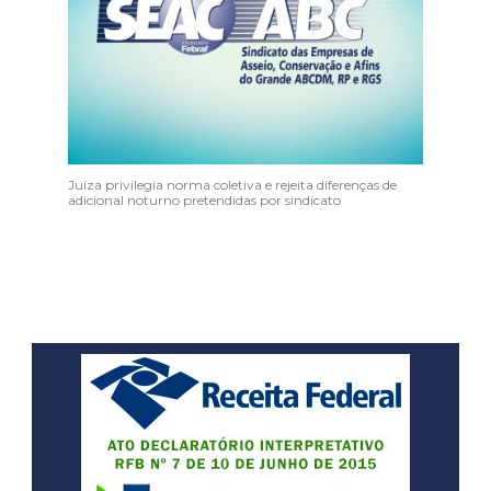
Juíza privilegia norma coletiva e rejeita diferenças de
adicional noturno pretendidas por sindicato