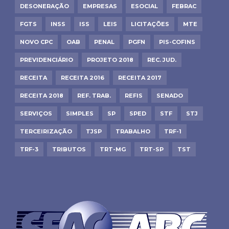
DESONERAÇÃO
EMPRESAS
ESOCIAL
FEBRAC
FGTS
INSS
ISS
LEIS
LICITAÇÕES
MTE
NOVO CPC
OAB
PENAL
PGFN
PIS-COFINS
PREVIDENCIÁRIO
PROJETO 2018
REC. JUD.
RECEITA
RECEITA 2016
RECEITA 2017
RECEITA 2018
REF. TRAB.
REFIS
SENADO
SERVIÇOS
SIMPLES
SP
SPED
STF
STJ
TERCEIRIZAÇÃO
TJSP
TRABALHO
TRF-1
TRF-3
TRIBUTOS
TRT-MG
TRT-SP
TST