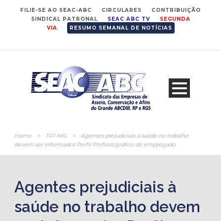
FILIE-SE AO SEAC-ABC
CIRCULARES
CONTRIBUIÇÃO
SINDICAL PATRONAL
SEAC ABC TV
SEGUNDA
VIA
RESUMO SEMANAL DE NOTÍCIAS
Home
>
TRT-MG
>
Agentes prejudiciais à saúde no trabalho
devem ser informados Perfil Profissiográfico do empregado
Agentes prejudiciais à
saúde no trabalho devem