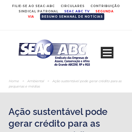
FILIE-SE AO SEAC-ABC
CIRCULARES
CONTRIBUIÇÃO
SINDICAL PATRONAL
SEAC ABC TV
SEGUNDA
VIA
RESUMO SEMANAL DE NOTÍCIAS
Home
>
Ambiental
>
Ação sustentável pode gerar crédito para as
pequenas e médias
Ação sustentável pode
gerar crédito para as