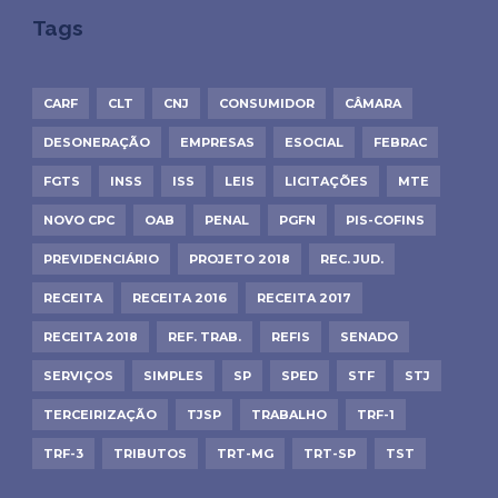
Tags
CARF
CLT
CNJ
CONSUMIDOR
CÂMARA
DESONERAÇÃO
EMPRESAS
ESOCIAL
FEBRAC
FGTS
INSS
ISS
LEIS
LICITAÇÕES
MTE
NOVO CPC
OAB
PENAL
PGFN
PIS-COFINS
PREVIDENCIÁRIO
PROJETO 2018
REC. JUD.
RECEITA
RECEITA 2016
RECEITA 2017
RECEITA 2018
REF. TRAB.
REFIS
SENADO
SERVIÇOS
SIMPLES
SP
SPED
STF
STJ
TERCEIRIZAÇÃO
TJSP
TRABALHO
TRF-1
TRF-3
TRIBUTOS
TRT-MG
TRT-SP
TST