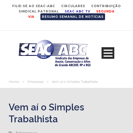
FILIE-SE AO SEAC-ABC
CIRCULARES
CONTRIBUIÇÃO
SINDICAL PATRONAL
SEAC ABC TV
SEGUNDA
VIA
RESUMO SEMANAL DE NOTÍCIAS
Home
>
Empresas
>
Vem aí o Simples Trabalhista
Vem aí o Simples
Trabalhista
Empresas