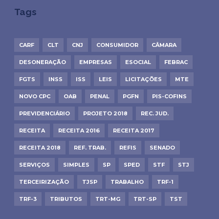
Tags
CARF
CLT
CNJ
CONSUMIDOR
CÂMARA
DESONERAÇÃO
EMPRESAS
ESOCIAL
FEBRAC
FGTS
INSS
ISS
LEIS
LICITAÇÕES
MTE
NOVO CPC
OAB
PENAL
PGFN
PIS-COFINS
PREVIDENCIÁRIO
PROJETO 2018
REC. JUD.
RECEITA
RECEITA 2016
RECEITA 2017
RECEITA 2018
REF. TRAB.
REFIS
SENADO
SERVIÇOS
SIMPLES
SP
SPED
STF
STJ
TERCEIRIZAÇÃO
TJSP
TRABALHO
TRF-1
TRF-3
TRIBUTOS
TRT-MG
TRT-SP
TST