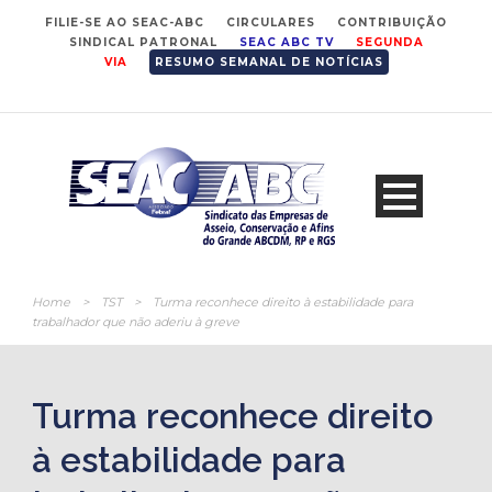
FILIE-SE AO SEAC-ABC
CIRCULARES
CONTRIBUIÇÃO
SINDICAL PATRONAL
SEAC ABC TV
SEGUNDA
VIA
RESUMO SEMANAL DE NOTÍCIAS
Home
>
TST
>
Turma reconhece direito à estabilidade para
trabalhador que não aderiu à greve
Turma reconhece direito
à estabilidade para