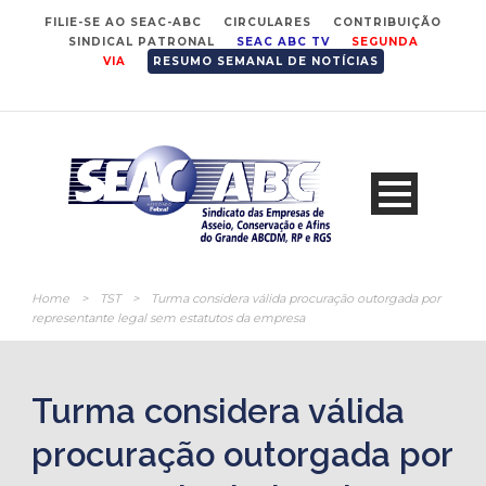
FILIE-SE AO SEAC-ABC
CIRCULARES
CONTRIBUIÇÃO
SINDICAL PATRONAL
SEAC ABC TV
SEGUNDA
VIA
RESUMO SEMANAL DE NOTÍCIAS
Home
>
TST
>
Turma considera válida procuração outorgada por
representante legal sem estatutos da empresa
Turma considera válida
procuração outorgada por