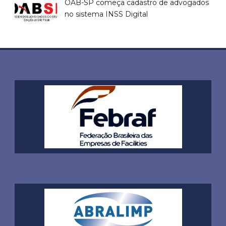
OAB-SP começa cadastro de advogados
no sistema INSS Digital