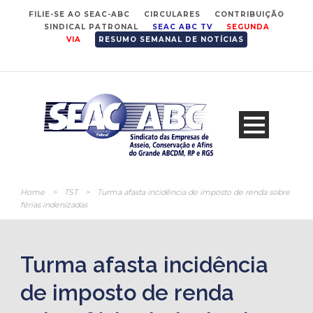
FILIE-SE AO SEAC-ABC
CIRCULARES
CONTRIBUIÇÃO
SINDICAL PATRONAL
SEAC ABC TV
SEGUNDA
VIA
RESUMO SEMANAL DE NOTÍCIAS
Home
>
TST
>
Turma afasta incidência de imposto de renda sobre
férias indenizadas
Turma afasta incidência
de imposto de renda