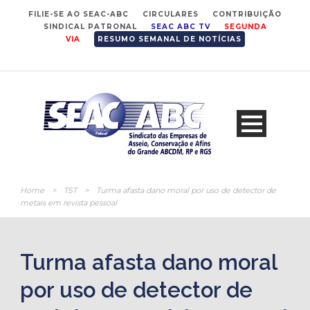
FILIE-SE AO SEAC-ABC
CIRCULARES
CONTRIBUIÇÃO
SINDICAL PATRONAL
SEAC ABC TV
SEGUNDA
VIA
RESUMO SEMANAL DE NOTÍCIAS
Home
>
TST
>
Turma afasta dano moral por uso de detector de
metais em revista pessoal
Turma afasta dano moral
por uso de detector de