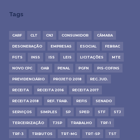
Tags
CARF
CLT
CNJ
CONSUMIDOR
CÂMARA
DESONERAÇÃO
EMPRESAS
ESOCIAL
FEBRAC
FGTS
INSS
ISS
LEIS
LICITAÇÕES
MTE
NOVO CPC
OAB
PENAL
PGFN
PIS-COFINS
PREVIDENCIÁRIO
PROJETO 2018
REC. JUD.
RECEITA
RECEITA 2016
RECEITA 2017
RECEITA 2018
REF. TRAB.
REFIS
SENADO
SERVIÇOS
SIMPLES
SP
SPED
STF
STJ
TERCEIRIZAÇÃO
TJSP
TRABALHO
TRF-1
TRF-3
TRIBUTOS
TRT-MG
TRT-SP
TST