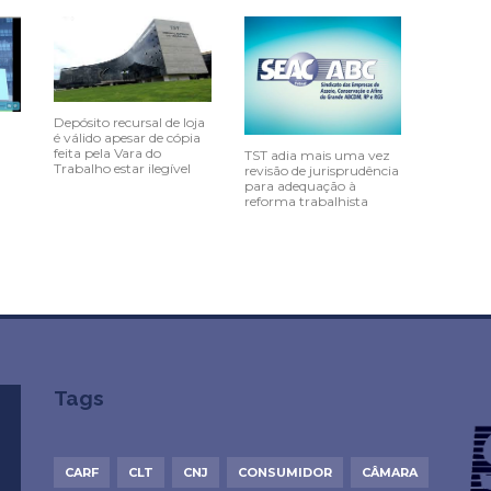
Depósito recursal de loja
é válido apesar de cópia
feita pela Vara do
TST adia mais uma vez
Trabalho estar ilegível
revisão de jurisprudência
para adequação à
reforma trabalhista
Tags
CARF
CLT
CNJ
CONSUMIDOR
CÂMARA