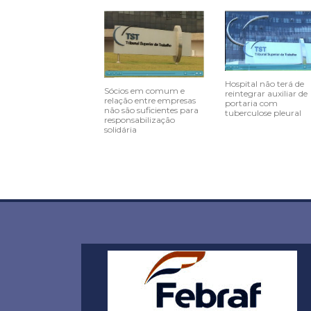
Hospital não terá de
Sócios em comum e
reintegrar auxiliar de
relação entre empresas
portaria com
não são suficientes para
tuberculose pleural
responsabilização
solidária