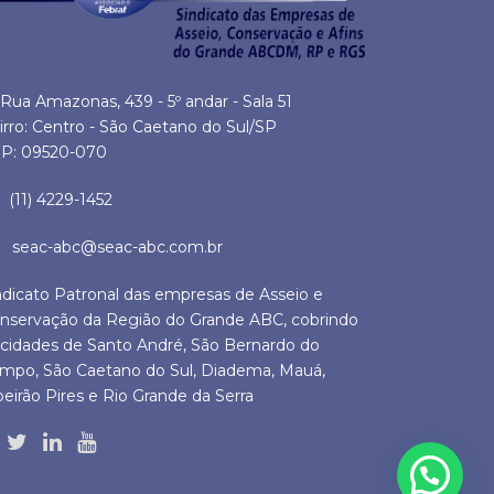
Rua Amazonas, 439 - 5º andar - Sala 51
irro: Centro - São Caetano do Sul/SP
P: 09520-070
(11) 4229-1452
seac-abc@seac-abc.com.br
ndicato Patronal das empresas de Asseio e
nservação da Região do Grande ABC, cobrindo
 cidades de Santo André, São Bernardo do
mpo, São Caetano do Sul, Diadema, Mauá,
beirão Pires e Rio Grande da Serra