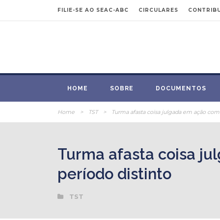
FILIE-SE AO SEAC-ABC
CIRCULARES
CONTRIBU
HOME
SOBRE
DOCUMENTOS
Home
>
TST
>
Turma afasta coisa julgada em ação com
Turma afasta coisa j
período distinto
TST