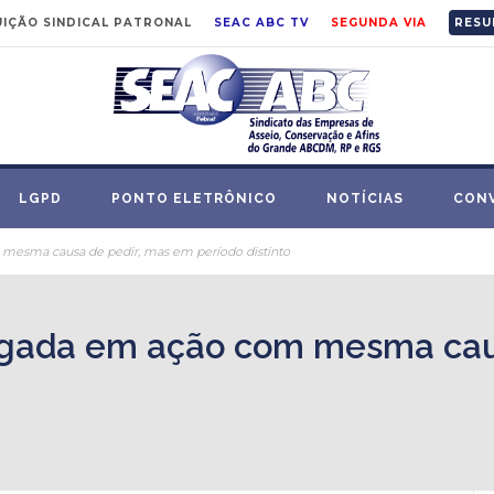
IÇÃO SINDICAL PATRONAL
SEAC ABC TV
SEGUNDA VIA
RESU
LGPD
PONTO ELETRÔNICO
NOTÍCIAS
CON
 mesma causa de pedir, mas em período distinto
ulgada em ação com mesma cau