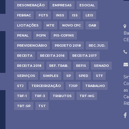
DESONERAÇÃO
EMPRESAS
ESOCIAL
FEBRAC
FGTS
INSS
ISS
LEIS
LICITAÇÕES
MTE
NOVO CPC
OAB
Ba
PENAL
PGFN
PIS-COFINS
CE
PREVIDENCIÁRIO
PROJETO 2018
REC. JUD.
RECEITA
RECEITA 2016
RECEITA 2017
RECEITA 2018
REF. TRAB.
REFIS
SENADO
SERVIÇOS
SIMPLES
SP
SPED
STF
Si
Co
STJ
TERCEIRIZAÇÃO
TJSP
TRABALHO
as
TRF-1
TRF-3
TRIBUTOS
TRT-MG
Ca
Ri
TRT-SP
TST