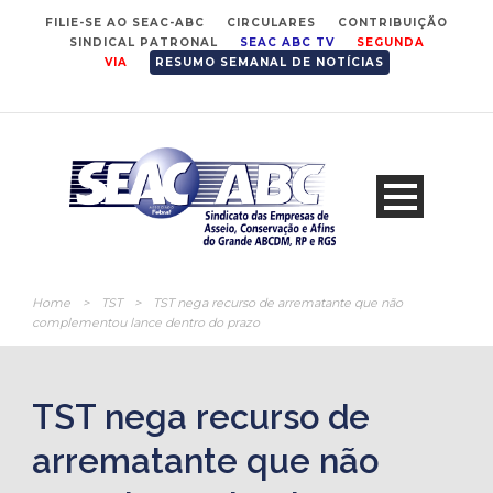
FILIE-SE AO SEAC-ABC
CIRCULARES
CONTRIBUIÇÃO
SINDICAL PATRONAL
SEAC ABC TV
SEGUNDA
VIA
RESUMO SEMANAL DE NOTÍCIAS
Home
>
TST
>
TST nega recurso de arrematante que não
complementou lance dentro do prazo
TST nega recurso de
arrematante que não