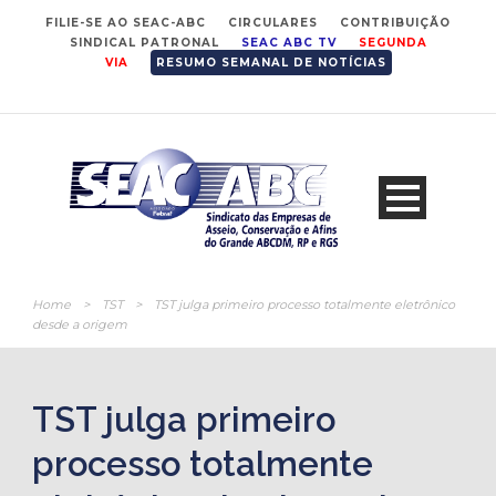
FILIE-SE AO SEAC-ABC
CIRCULARES
CONTRIBUIÇÃO
SINDICAL PATRONAL
SEAC ABC TV
SEGUNDA
VIA
RESUMO SEMANAL DE NOTÍCIAS
Home
>
TST
>
TST julga primeiro processo totalmente eletrônico
desde a origem
TST julga primeiro
processo totalmente