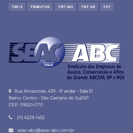
TRF-3
TRIBUTOS
TRT-MG
TRT-SP
TST
Rua Amazonas, 439 - 5º andar - Sala 51
Bairro: Centro - São Caetano do Sul/SP
CEP: 09520-070
(11) 4229-1452
seac-abc@seac-abc.com.br