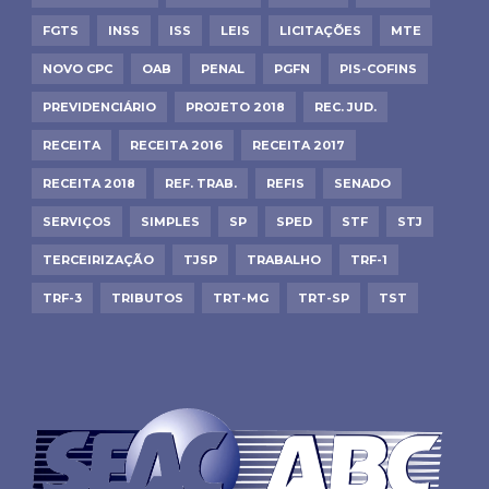
FGTS
INSS
ISS
LEIS
LICITAÇÕES
MTE
NOVO CPC
OAB
PENAL
PGFN
PIS-COFINS
PREVIDENCIÁRIO
PROJETO 2018
REC. JUD.
RECEITA
RECEITA 2016
RECEITA 2017
RECEITA 2018
REF. TRAB.
REFIS
SENADO
SERVIÇOS
SIMPLES
SP
SPED
STF
STJ
TERCEIRIZAÇÃO
TJSP
TRABALHO
TRF-1
TRF-3
TRIBUTOS
TRT-MG
TRT-SP
TST