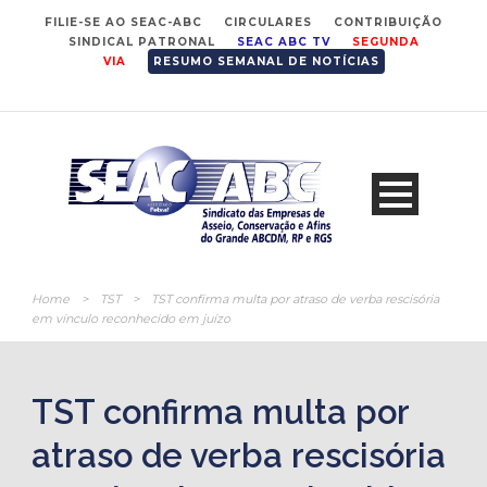
FILIE-SE AO SEAC-ABC
CIRCULARES
CONTRIBUIÇÃO
SINDICAL PATRONAL
SEAC ABC TV
SEGUNDA
VIA
RESUMO SEMANAL DE NOTÍCIAS
Home
>
TST
>
TST confirma multa por atraso de verba rescisória
em vínculo reconhecido em juízo
TST confirma multa por
atraso de verba rescisória