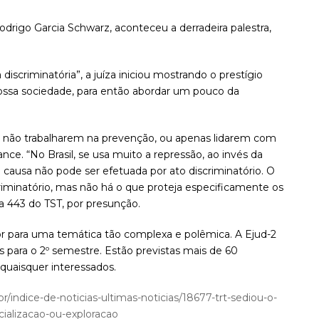
odrigo Garcia Schwarz, aconteceu a derradeira palestra,
scriminatória”, a juíza iniciou mostrando o prestígio
ssa sociedade, para então abordar um pouco da
as não trabalharem na prevenção, ou apenas lidarem com
ce. “No Brasil, se usa muito a repressão, ao invés da
a causa não pode ser efetuada por ato discriminatório. O
criminatório, mas não há o que proteja especificamente os
a 443 do TST, por presunção.
r para uma temática tão complexa e polêmica. A Ejud-2
 para o 2º semestre. Estão previstas mais de 60
e quaisquer interessados.
br/indice-de-noticias-ultimas-noticias/18677-trt-sediou-o-
ializacao-ou-exploracao