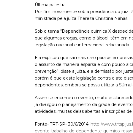
Última palestra
Por fim, novamente sob a presidência do juiz R
ministrada pela juíza Thereza Christina Nahas.
Sob o tema “Dependência química X despedida di
que algumas drogas, como o álcool, têm em no
legislação nacional e internacional relacionada.
Ela explicou que sai mais caro para as empres
o assunto de maneira esparsa e com pouco alcan
prevenção”, disse a juíza, e a demissão por just
porém é que existe legislação contra o ato dis
dependentes, embora se possa utilizar a Súmul
Assim se encerrou o evento, muito esclarecedo
já divulgou o planejamento da grade de eventos
atividades, muitas delas abertas a inscrições d
Fonte- TRT-SP- 30/6/2014;
http://www.trtsp.jus.
evento-trabalho-do-dependente-quimico-ressoc