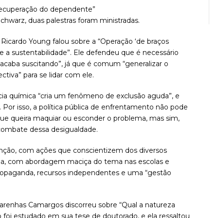
na recuperação do dependente”
 Schwarz, duas palestras foram ministradas.
 Ricardo Young falou sobre a “Operação ‘de braços
l e a sustentabilidade”. Ele defendeu que é necessário
acaba suscitando”, já que é comum “generalizar o
tiva” para se lidar com ele.
ia química “cria um fenômeno de exclusão aguda”, e
Por isso, a política pública de enfrentamento não pode
ou que queira maquiar ou esconder o problema, mas sim,
ombate dessa desigualdade.
nção, com ações que conscientizem dos diversos
cia, com abordagem maciça do tema nas escolas e
propaganda, recursos independentes e uma “gestão
arenhas Camargos discorreu sobre “Qual a natureza
o foi estudado em sua tese de doutorado, e ela ressaltou