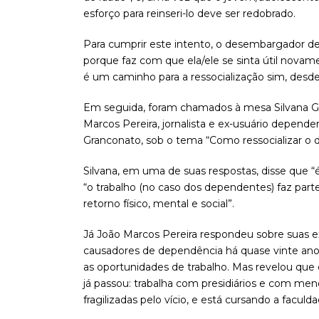
esforço para reinseri-lo deve ser redobrado.
Para cumprir este intento, o desembargador defe
porque faz com que ela/ele se sinta útil novam
é um caminho para a ressocialização sim, desde
Em seguida, foram chamados à mesa Silvana Gra
Marcos Pereira, jornalista e ex-usuário depende
Granconato, sob o tema “Como ressocializar o 
Silvana, em uma de suas respostas, disse que “é
“o trabalho (no caso dos dependentes) faz part
retorno físico, mental e social”.
Já João Marcos Pereira respondeu sobre suas e
causadores de dependência há quase vinte anos
as oportunidades de trabalho. Mas revelou que 
já passou: trabalha com presidiários e com meno
fragilizadas pelo vício, e está cursando a faculd