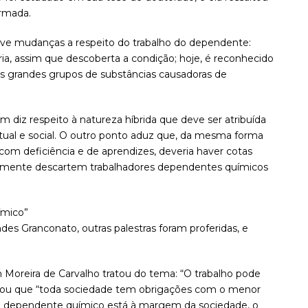
irmada.
e mudanças a respeito do trabalho do dependente:
ia, assim que descoberta a condição; hoje, é reconhecido
ês grandes grupos de substâncias causadoras de
um diz respeito à natureza híbrida que deve ser atribuída
tual e social. O outro ponto aduz que, da mesma forma
 com deficiência e de aprendizes, deveria haver cotas
esmente descartem trabalhadores dependentes químicos
ímico”
ndes Granconato, outras palestras foram proferidas, e
 Moreira de Carvalho tratou do tema: “O trabalho pode
nhou que “toda sociedade tem obrigações com o menor
e dependente químico está à margem da sociedade, o