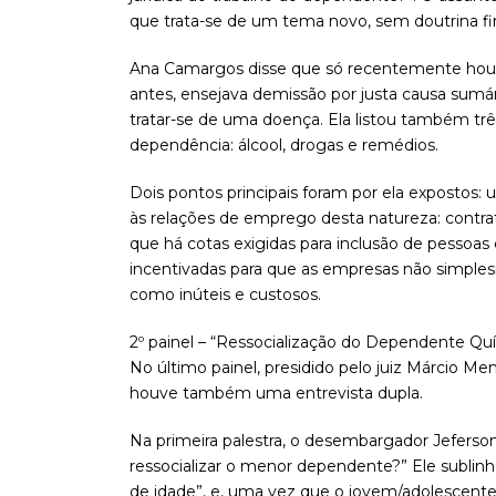
que trata-se de um tema novo, sem doutrina f
Ana Camargos disse que só recentemente houv
antes, ensejava demissão por justa causa sumár
tratar-se de uma doença. Ela listou também tr
dependência: álcool, drogas e remédios.
Dois pontos principais foram por ela expostos: 
às relações de emprego desta natureza: contra
que há cotas exigidas para inclusão de pessoas
incentivadas para que as empresas não simpl
como inúteis e custosos.
2º painel – “Ressocialização do Dependente Qu
No último painel, presidido pelo juiz Márcio Me
houve também uma entrevista dupla.
Na primeira palestra, o desembargador Jeferson
ressocializar o menor dependente?” Ele subli
de idade”, e, uma vez que o jovem/adolescent