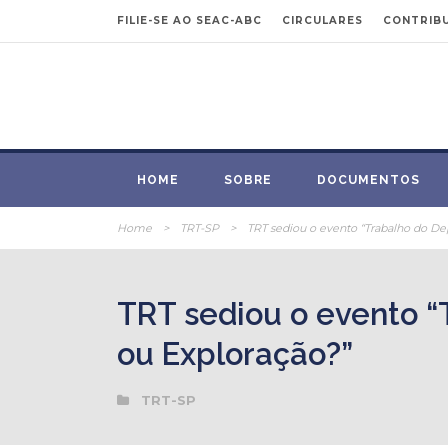
FILIE-SE AO SEAC-ABC
CIRCULARES
CONTRIBU
HOME
SOBRE
DOCUMENTOS
Home
>
TRT-SP
>
TRT sediou o evento “Trabalho do De
TRT sediou o evento “
ou Exploração?”
TRT-SP