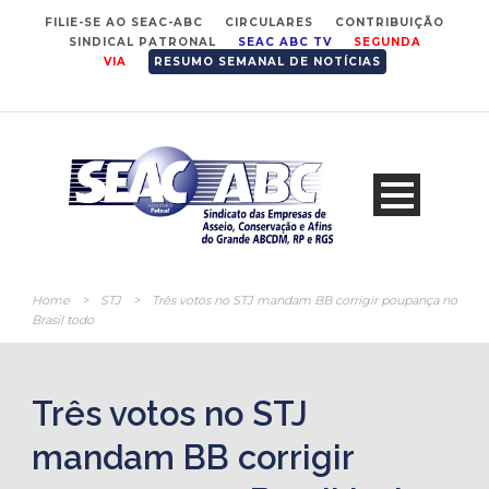
FILIE-SE AO SEAC-ABC
CIRCULARES
CONTRIBUIÇÃO
SINDICAL PATRONAL
SEAC ABC TV
SEGUNDA
VIA
RESUMO SEMANAL DE NOTÍCIAS
Home
>
STJ
>
Três votos no STJ mandam BB corrigir poupança no
Brasil todo
Três votos no STJ
mandam BB corrigir