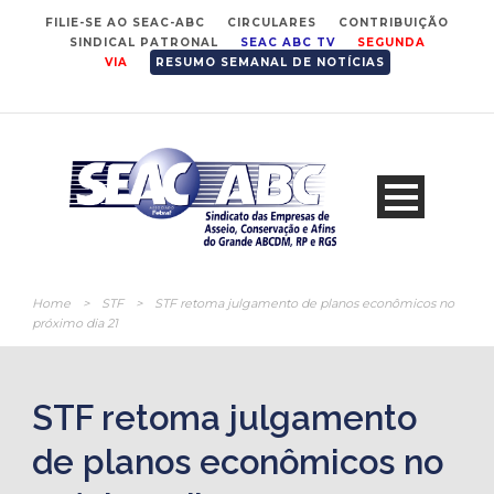
FILIE-SE AO SEAC-ABC
CIRCULARES
CONTRIBUIÇÃO
SINDICAL PATRONAL
SEAC ABC TV
SEGUNDA
VIA
RESUMO SEMANAL DE NOTÍCIAS
Home
>
STF
>
STF retoma julgamento de planos econômicos no
próximo dia 21
STF retoma julgamento
de planos econômicos no