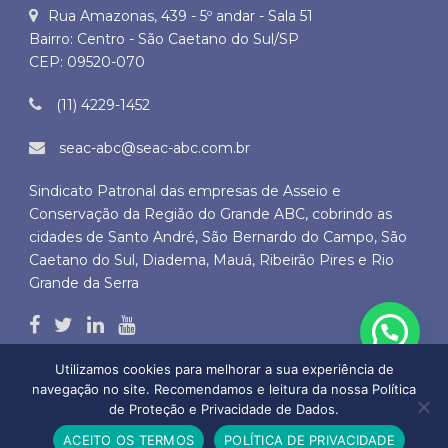
Rua Amazonas, 439 - 5º andar - Sala 51
Bairro: Centro - São Caetano do Sul/SP
CEP: 09520-070
(11) 4229-1452
seac-abc@seac-abc.com.br
Sindicato Patronal das empresas de Asseio e
Conservação da Região do Grande ABC, cobrindo as
cidades de Santo André, São Bernardo do Campo, São
Caetano do Sul, Diadema, Mauá, Ribeirão Pires e Rio
Grande da Serra
Utilizamos cookies para melhorar a sua experiência de
navegação no site. Recomendamos e leitura da nossa Política
de Proteção e Privacidade de Dados.
Copyright © 2026 SEAC ABC - Todos os direitos autorais reservados
ACEITO OS TERMOS
POLÍTICA DE PRIVACIDADE
by
BLD DO BRASIL SERVIÇOS DE INTERNET LTDA.