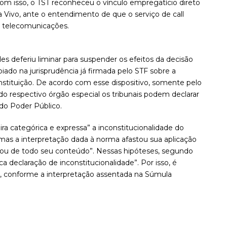
om isso, o TST reconheceu o vínculo empregatício direto
a Vivo, ante o entendimento de que o serviço de call
e telecomunicações.
 deferiu liminar para suspender os efeitos da decisão
iado na jurisprudência já firmada pelo STF sobre a
onstituição. De acordo com esse dispositivo, somente pelo
o respectivo órgão especial os tribunais podem declarar
 do Poder Público.
ra categórica e expressa” a inconstitucionalidade do
 mas a interpretação dada à norma afastou sua aplicação
iou de todo seu conteúdo”. Nessas hipóteses, segundo
ca declaração de inconstitucionalidade”. Por isso, é
io, conforme a interpretação assentada na Súmula