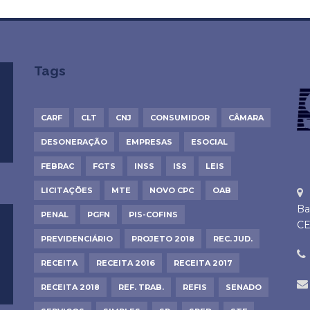
Tags
CARF
CLT
CNJ
CONSUMIDOR
CÂMARA
DESONERAÇÃO
EMPRESAS
ESOCIAL
FEBRAC
FGTS
INSS
ISS
LEIS
LICITAÇÕES
MTE
NOVO CPC
OAB
Ba
PENAL
PGFN
PIS-COFINS
CE
PREVIDENCIÁRIO
PROJETO 2018
REC. JUD.
RECEITA
RECEITA 2016
RECEITA 2017
RECEITA 2018
REF. TRAB.
REFIS
SENADO