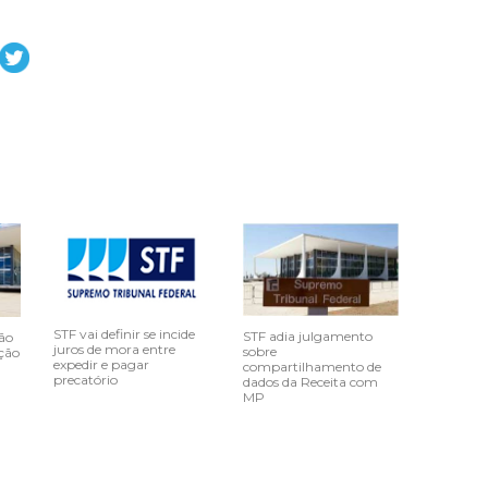
STF vai definir se incide
STF adia julgamento
ão
juros de mora entre
sobre
ção
expedir e pagar
compartilhamento de
precatório
dados da Receita com
MP