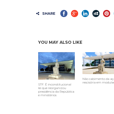
SHARE
YOU MAY ALSO LIKE
Não cabimento da aç
rescisória em modula
STF: É inconstitucional
lei que reorganizou
presidência da República
e ministérios