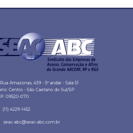
Rua Amazonas, 439 - 5º andar - Sala 51
irro: Centro - São Caetano do Sul/SP
P: 09520-070
(11) 4229-1452
seac-abc@seac-abc.com.br