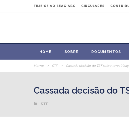
FILIE-SE AO SEAC-ABC
CIRCULARES
CONTRIBU
HOME
SOBRE
DOCUMENTOS
Home
>
STF
>
Cassada decisão do TST sobre terceirizaç
Cassada decisão do TST
STF