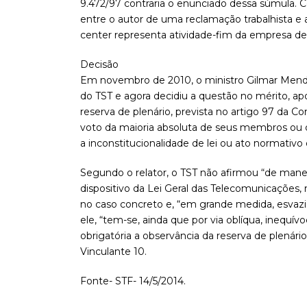
9.472/97 contraria o enunciado dessa súmula. C
entre o autor de uma reclamação trabalhista e 
center representa atividade-fim da empresa d
Decisão
Em novembro de 2010, o ministro Gilmar Mendes
do TST e agora decidiu a questão no mérito, apo
reserva de plenário, prevista no artigo 97 da C
voto da maioria absoluta de seus membros ou d
a inconstitucionalidade de lei ou ato normativo
Segundo o relator, o TST não afirmou “de manei
dispositivo da Lei Geral das Telecomunicações,
no caso concreto e, “em grande medida, esvaz
ele, “tem-se, ainda que por via oblíqua, inequívo
obrigatória a observância da reserva de plenár
Vinculante 10.
Fonte- STF- 14/5/2014.