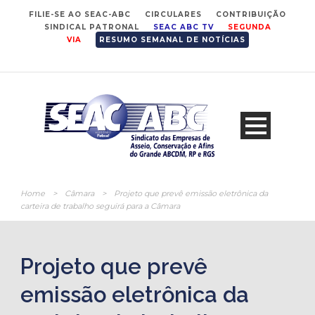
FILIE-SE AO SEAC-ABC
CIRCULARES
CONTRIBUIÇÃO
SINDICAL PATRONAL
SEAC ABC TV
SEGUNDA
VIA
RESUMO SEMANAL DE NOTÍCIAS
Home
>
Câmara
>
Projeto que prevê emissão eletrônica da
carteira de trabalho seguirá para a Câmara
Projeto que prevê
emissão eletrônica da