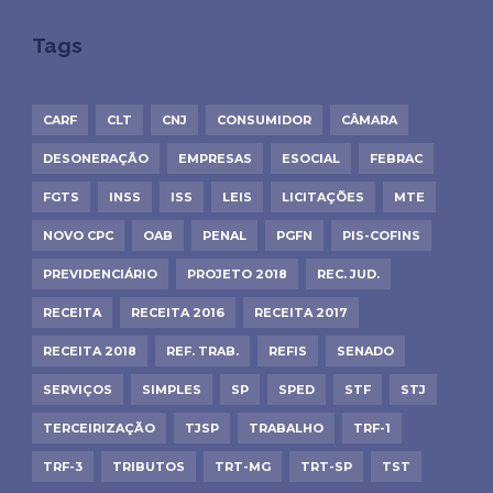
Tags
CARF
CLT
CNJ
CONSUMIDOR
CÂMARA
DESONERAÇÃO
EMPRESAS
ESOCIAL
FEBRAC
FGTS
INSS
ISS
LEIS
LICITAÇÕES
MTE
NOVO CPC
OAB
PENAL
PGFN
PIS-COFINS
PREVIDENCIÁRIO
PROJETO 2018
REC. JUD.
RECEITA
RECEITA 2016
RECEITA 2017
RECEITA 2018
REF. TRAB.
REFIS
SENADO
SERVIÇOS
SIMPLES
SP
SPED
STF
STJ
TERCEIRIZAÇÃO
TJSP
TRABALHO
TRF-1
TRF-3
TRIBUTOS
TRT-MG
TRT-SP
TST