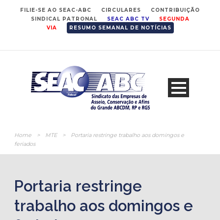
FILIE-SE AO SEAC-ABC
CIRCULARES
CONTRIBUIÇÃO
SINDICAL PATRONAL
SEAC ABC TV
SEGUNDA
VIA
RESUMO SEMANAL DE NOTÍCIAS
Home
>
MTE
>
Portaria restringe trabalho aos domingos e
feriados
Portaria restringe
trabalho aos domingos e