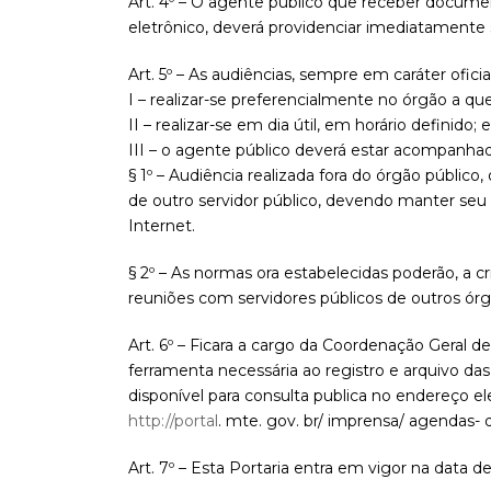
Art. 4º – O agente público que receber docume
eletrônico, deverá providenciar imediatamente 
Art. 5º – As audiências, sempre em caráter ofici
I – realizar-se preferencialmente no órgão a qu
II – realizar-se em dia útil, em horário definido; e
III – o agente público deverá estar acompanha
§ 1º – Audiência realizada fora do órgão públi
de outro servidor público, devendo manter seu
Internet.
§ 2º – As normas ora estabelecidas poderão, a cr
reuniões com servidores públicos de outros órg
Art. 6º – Ficara a cargo da Coordenação Geral 
ferramenta necessária ao registro e arquivo das
disponível para consulta publica no endereço el
http://portal
. mte. gov. br/ imprensa/ agendas- 
Art. 7º – Esta Portaria entra em vigor na data d