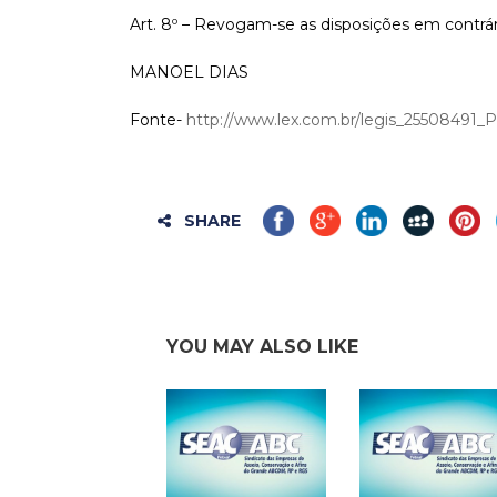
Art. 8º – Revogam-se as disposições em contrár
MANOEL DIAS
Fonte-
http://www.lex.com.br/legis_255084
SHARE
YOU MAY ALSO LIKE