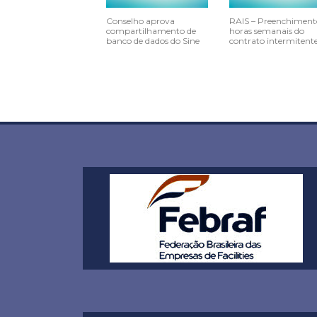
Conselho aprova
RAIS – Preenchiment
compartilhamento de
horas semanais do
banco de dados do Sine
contrato intermitent