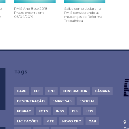
o
RAIS Ano Base 2018 –
Saiba como declarar a
Prazo encerra em
RAIS considerando as
e
05/04/2019
mudanças da Reforma
Trabalhista
Tags
CARF
CLT
CNJ
CONSUMIDOR
CÂMARA
DESONERAÇÃO
EMPRESAS
ESOCIAL
FEBRAC
FGTS
INSS
ISS
LEIS
LICITAÇÕES
MTE
NOVO CPC
OAB
Ba