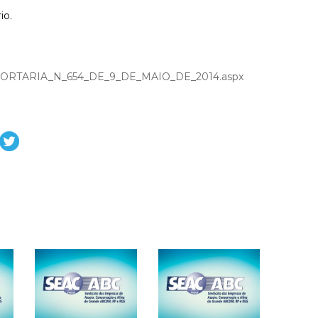
io.
91_PORTARIA_N_654_DE_9_DE_MAIO_DE_2014.aspx