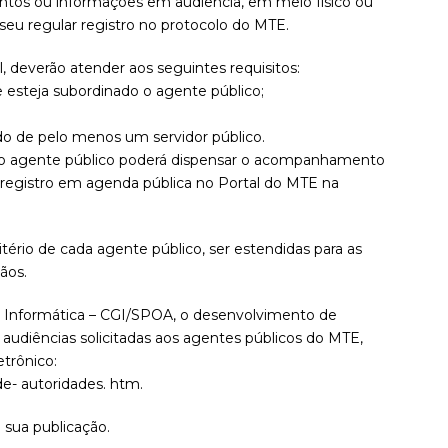
ntos ou informações em audiência, em meio físico ou
seu regular registro no protocolo do MTE.
al, deverão atender aos seguintes requisitos:
e esteja subordinado o agente público;
do de pelo menos um servidor público.
co, o agente público poderá dispensar o acompanhamento
 registro em agenda pública no Portal do MTE na
itério de cada agente público, ser estendidas para as
ãos.
de Informática – CGI/SPOA, o desenvolvimento de
 audiências solicitadas aos agentes públicos do MTE,
etrônico:
de- autoridades. htm.
e sua publicação.