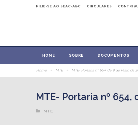
FILIE-SE AO SEAC-ABC
CIRCULARES
CONTRIBU
HOME
SOBRE
DOCUMENTOS
Home
>
MTE
>
MTE- Portaria nº 654, de 9 de Maio de 2
MTE- Portaria nº 654, 
MTE