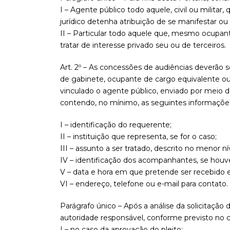
I – Agente público todo aquele, civil ou militar,
jurídico detenha atribuição de se manifestar ou 
II – Particular todo aquele que, mesmo ocupante
tratar de interesse privado seu ou de terceiros.
Art. 2º – As concessões de audiências deverão s
de gabinete, ocupante de cargo equivalente ou 
vinculado o agente público, enviado por meio do
contendo, no mínimo, as seguintes informaçõe
I – identificação do requerente;
II – instituição que representa, se for o caso;
III – assunto a ser tratado, descrito no menor n
IV – identificação dos acompanhantes, se houve
V – data e hora em que pretende ser recebido e,
VI – endereço, telefone ou e-mail para contato.
Parágrafo único – Após a análise da solicitação 
autoridade responsável, conforme previsto no ca
I – no caso da aprovação do pleito: