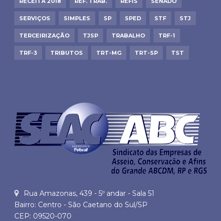
RECEITA 2018
REF. TRAB.
REFIS
SENADO
SERVIÇOS
SIMPLES
SP
SPED
STF
STJ
TERCEIRIZAÇÃO
TJSP
TRABALHO
TRF-1
TRF-3
TRIBUTOS
TRT-MG
TRT-SP
TST
Rua Amazonas, 439 - 5º andar - Sala 51
Bairro: Centro - São Caetano do Sul/SP
CEP: 09520-070