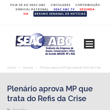
FILIE-SE AO SEAC-ABC
CIRCULARES
CONTRIBUIÇÃO
SINDICAL PATRONAL
SEAC ABC TV
SEGUNDA
VIA
RESUMO SEMANAL DE NOTÍCIAS
Home
>
Receita
>
Plenário aprova MP que trata do Refis da Crise
Plenário aprova MP que
trata do Refis da Crise
Receita