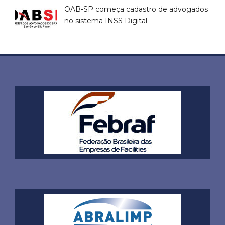
OAB-SP começa cadastro de advogados
no sistema INSS Digital