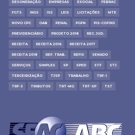
DESONERAÇÃO
EMPRESAS
ESOCIAL
FEBRAC
FGTS
INSS
ISS
LEIS
LICITAÇÕES
MTE
NOVO CPC
OAB
PENAL
PGFN
PIS-COFINS
PREVIDENCIÁRIO
PROJETO 2018
REC. JUD.
RECEITA
RECEITA 2016
RECEITA 2017
RECEITA 2018
REF. TRAB.
REFIS
SENADO
SERVIÇOS
SIMPLES
SP
SPED
STF
STJ
TERCEIRIZAÇÃO
TJSP
TRABALHO
TRF-1
TRF-3
TRIBUTOS
TRT-MG
TRT-SP
TST