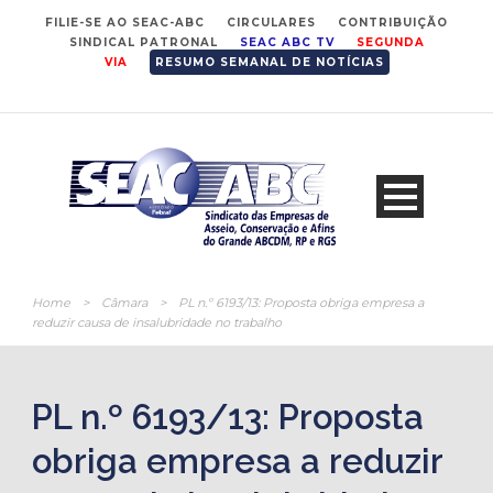
FILIE-SE AO SEAC-ABC
CIRCULARES
CONTRIBUIÇÃO
SINDICAL PATRONAL
SEAC ABC TV
SEGUNDA
VIA
RESUMO SEMANAL DE NOTÍCIAS
Home
>
Câmara
>
PL n.º 6193/13: Proposta obriga empresa a
reduzir causa de insalubridade no trabalho
PL n.º 6193/13: Proposta
obriga empresa a reduzir