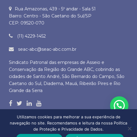
Rua Amazonas, 439 - 5º andar - Sala 51
Bairro: Centro - São Caetano do Sul/SP
CEP: 09520-070
(11) 4229-1452
seac-abc@seac-abc.com.br
Sindicato Patronal das empresas de Asseio e
Conservação da Região do Grande ABC, cobrindo as
cidades de Santo André, São Bernardo do Campo, São
Caetano do Sul, Diadema, Mauá, Ribeirão Pires e Rio
Grande da Serra
Utilizamos cookies para melhorar a sua experiência de
navegação no site. Recomendamos e leitura da nossa Política
de Proteção e Privacidade de Dados.
Copyright © 2026 SEAC ABC - Todos os direitos autorais reservados