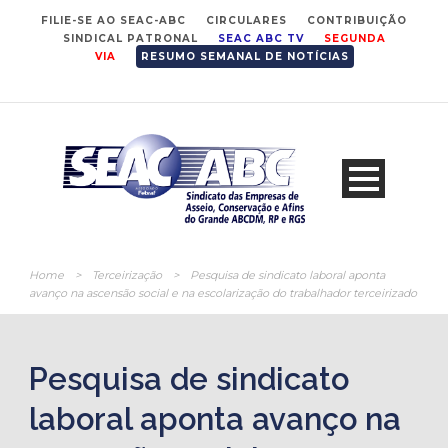
FILIE-SE AO SEAC-ABC
CIRCULARES
CONTRIBUIÇÃO
SINDICAL PATRONAL
SEAC ABC TV
SEGUNDA
VIA
RESUMO SEMANAL DE NOTÍCIAS
Home
>
Terceirização
>
Pesquisa de sindicato laboral aponta
avanço na ascensão social e na escolarização do trabalhador terceirizado
Pesquisa de sindicato
laboral aponta avanço na