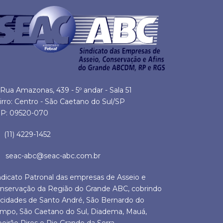
Rua Amazonas, 439 - 5º andar - Sala 51
irro: Centro - São Caetano do Sul/SP
P: 09520-070
(11) 4229-1452
seac-abc@seac-abc.com.br
ndicato Patronal das empresas de Asseio e
nservação da Região do Grande ABC, cobrindo
 cidades de Santo André, São Bernardo do
mpo, São Caetano do Sul, Diadema, Mauá,
beirão Pires e Rio Grande da Serra