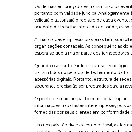
Os demais empregadores transmitirão os eventos
portanto com validade jurídica. Analogamente à N
validará e autorizará o registro de cada even
acidente de trabalho, atestado de saúde, aviso
A maioria das empresas brasileiras tem sua fo
organizações contábeis. As consequências do eS
espera-se que a maior parte dos fornecedores d
Quando o assunto é infraestrutura tecnológica
transmitidos no período de fechamento da folh
acessórias digitais. Portanto, estrutura de rede
segurança precisarão ser preparados para a nova
O ponto de maior impacto no risco da implantaç
informações trabalhistas interempresas, pois 
fornecidas por seus clientes em conformidade 
Em um país tão diverso como o Brasil, as for
contábeis são, por sua vez, as mais variadas p