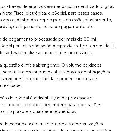
 através de arquivos assinados com certificado digital,
ota Fiscal eletrônica, o eSocial, para esses casos,
to, como cadastro do empregado, admissão, afastamento,
 prévio, desligamento, folha de pagamento etc.
lha de pagamento processada por mais de 80 mil
ocial para elas não serão desprezíveis. Em termos de TI,
e software realize as adaptações necessárias.
, a questão é mais abrangente. O volume de dados
a será muito maior que os atuais envios de obrigações
s, servidores, Internet rápida e procedimentos de
 realidade.
ão do eSocial é a distribuição de processos e
os escritórios contábeis dependem das informações
com o prazo e a qualidade requeridos.
mas de comunicação entre empresas e organizações
ossíveis. Telefonemas, recados, documentos e anotações