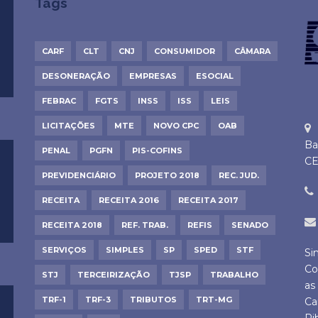
Tags
CARF
CLT
CNJ
CONSUMIDOR
CÂMARA
DESONERAÇÃO
EMPRESAS
ESOCIAL
FEBRAC
FGTS
INSS
ISS
LEIS
LICITAÇÕES
MTE
NOVO CPC
OAB
Ba
PENAL
PGFN
PIS-COFINS
CE
PREVIDENCIÁRIO
PROJETO 2018
REC. JUD.
RECEITA
RECEITA 2016
RECEITA 2017
RECEITA 2018
REF. TRAB.
REFIS
SENADO
SERVIÇOS
SIMPLES
SP
SPED
STF
Si
Co
STJ
TERCEIRIZAÇÃO
TJSP
TRABALHO
as
TRF-1
TRF-3
TRIBUTOS
TRT-MG
Ca
Ri