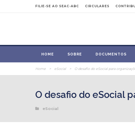
FILIE-SE AO SEAC-ABC
CIRCULARES
CONTRIBU
HOME
SOBRE
DOCUMENTOS
Home
>
eSocial
>
O desafio do eSocial para organizaçõ
O desafio do eSocial 
eSocial