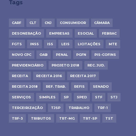
Tags
CARF
CLT
CNJ
CONSUMIDOR
CÂMARA
DESONERAÇÃO
EMPRESAS
ESOCIAL
FEBRAC
FGTS
INSS
ISS
LEIS
LICITAÇÕES
MTE
NOVO CPC
OAB
PENAL
PGFN
PIS-COFINS
PREVIDENCIÁRIO
PROJETO 2018
REC. JUD.
RECEITA
RECEITA 2016
RECEITA 2017
RECEITA 2018
REF. TRAB.
REFIS
SENADO
SERVIÇOS
SIMPLES
SP
SPED
STF
STJ
TERCEIRIZAÇÃO
TJSP
TRABALHO
TRF-1
TRF-3
TRIBUTOS
TRT-MG
TRT-SP
TST