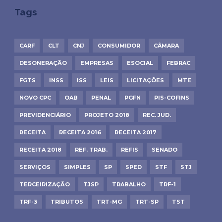
Tags
CARF
CLT
CNJ
CONSUMIDOR
CÂMARA
DESONERAÇÃO
EMPRESAS
ESOCIAL
FEBRAC
FGTS
INSS
ISS
LEIS
LICITAÇÕES
MTE
NOVO CPC
OAB
PENAL
PGFN
PIS-COFINS
PREVIDENCIÁRIO
PROJETO 2018
REC. JUD.
RECEITA
RECEITA 2016
RECEITA 2017
RECEITA 2018
REF. TRAB.
REFIS
SENADO
SERVIÇOS
SIMPLES
SP
SPED
STF
STJ
TERCEIRIZAÇÃO
TJSP
TRABALHO
TRF-1
TRF-3
TRIBUTOS
TRT-MG
TRT-SP
TST