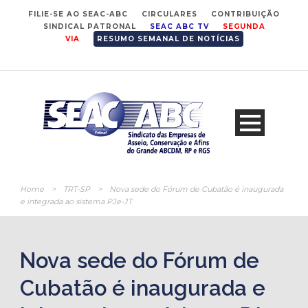
FILIE-SE AO SEAC-ABC
CIRCULARES
CONTRIBUIÇÃO
SINDICAL PATRONAL
SEAC ABC TV
SEGUNDA
VIA
RESUMO SEMANAL DE NOTÍCIAS
Home
>
TRT-SP
>
Nova sede do Fórum de Cubatão é inaugurada
e integrada ao sistema PJe-JT
Nova sede do Fórum de
Cubatão é inaugurada e